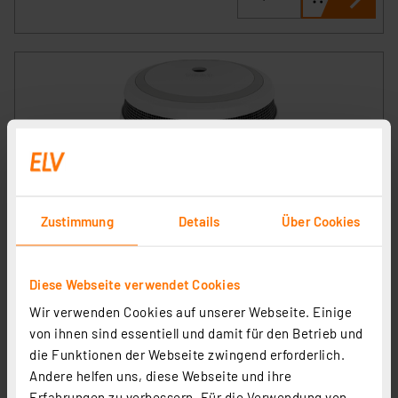
GLORIA Funk-Rauchmelder 2106 by CAVIUS,
Zustimmung
Details
Über Cookies
Rauchwarnmelder, 10-Jahres-Batterie, funkvernetzbar
Artikel-Nr. 253722
Diese Webseite verwendet Cookies
1
2
3
4
5
(1)
Wir verwenden Cookies auf unserer Webseite. Einige
46.42 CHF
von ihnen sind essentiell und damit für den Betrieb und
inkl. MwSt.
die Funktionen der Webseite zwingend erforderlich.
Informationen zu Versandkosten
Andere helfen uns, diese Webseite und ihre
Erfahrungen zu verbessern. Für die Verwendung von