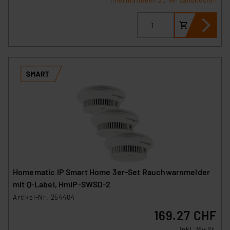
Informationen zu Versandkosten
(1) lit. a DSGVO. Nähere Infos zu diesen Drittanbietern
und zu der jeweiligen Datenübermittlung erhalten Sie in
der Datenschutzerklärung. Für die USA besteht kein
Angemessenheitsbeschluss der EU. Dies bedeutet,
dass die USA als Land mit unzureichendem
Datenschutz nach EU-Standards eingestuft wird. So
besteht etwa das Risiko, dass US-Behörden
personenbezogene Daten in
Überwachungsprogrammen verarbeiten, ohne dass
hiergegen Klagemöglichkeiten für Europäer bestehen.
Unsere Kooperation mit diesen Dienstleistern stützt
sich auf die Standarddatenschutzklauseln der
Europäischen Kommission sowie einer eigenen
Beurteilung der mit der Datenübermittlung,
Homematic IP Smart Home 3er-Set Rauchwarnmelder
insbesondere der Art der übermittelten Daten,
mit Q-Label, HmIP-SWSD-2
verbundenen Risiken.“
Artikel-Nr. 254404
169.27 CHF
Impressum
|
Datenschutzerklärung
inkl. MwSt.