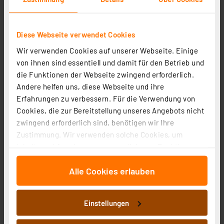
Diese Webseite verwendet Cookies
Wir verwenden Cookies auf unserer Webseite. Einige
von ihnen sind essentiell und damit für den Betrieb und
die Funktionen der Webseite zwingend erforderlich.
Ei Electronics Rauchmelder Ei650iC, drahtvernetzbar,
Andere helfen uns, diese Webseite und ihre
AudioLINK-Funktion, 10-Jahres-Batterie
Erfahrungen zu verbessern. Für die Verwendung von
Artikel-Nr. 120877
Cookies, die zur Bereitstellung unseres Angebots nicht
zwingend erforderlich sind, benötigen wir Ihre
1
2
3
4
5
(4)
Zustimmung. Wir verwenden solche Cookies, um
33.83 CHF
Inhalte und Anzeigen zu personalisieren, Funktionen
für soziale Medien anbieten zu können und die Zugriffe
inkl. MwSt.
Informationen zu Versandkosten
Alle Cookies erlauben
auf unsere Website zu analysieren. Außerdem geben
wir Informationen zu Ihrer Verwendung unserer Website
an unsere Partner für soziale Medien, Werbung und
Einstellungen
Analysen weiter. Unsere Partner führen diese
Informationen möglicherweise mit weiteren Daten