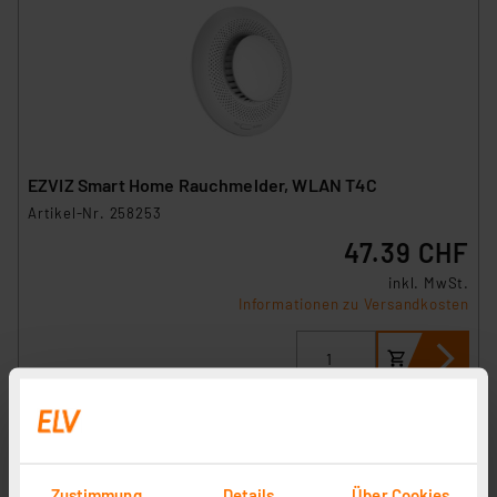
EZVIZ Smart Home Rauchmelder, WLAN T4C
Artikel-Nr. 258253
47.39 CHF
inkl. MwSt.
Informationen zu Versandkosten
Zustimmung
Details
Über Cookies