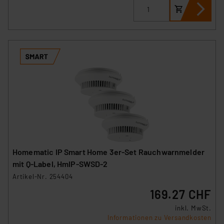
Unsere Kooperation mit diesen Dienstleistern stützt
sich auf die Standarddatenschutzklauseln der
Europäischen Kommission sowie einer eigenen
Beurteilung der mit der Datenübermittlung,
insbesondere der Art der übermittelten Daten,
verbundenen Risiken.“
Impressum
|
Datenschutzerklärung
Homematic IP Smart Home 3er-Set Rauchwarnmelder
mit Q-Label, HmIP-SWSD-2
Artikel-Nr. 254404
169.27 CHF
inkl. MwSt.
Informationen zu Versandkosten