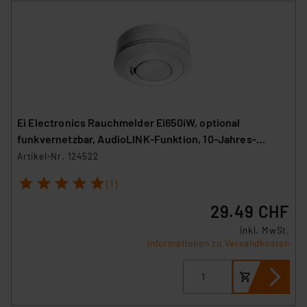
Ei Electronics Rauchmelder Ei650iW, optional
funkvernetzbar, AudioLINK-Funktion, 10-Jahres-
Batterie
Artikel-Nr. 124522
1
2
3
4
5
(1)
29.49 CHF
inkl. MwSt.
Informationen zu Versandkosten