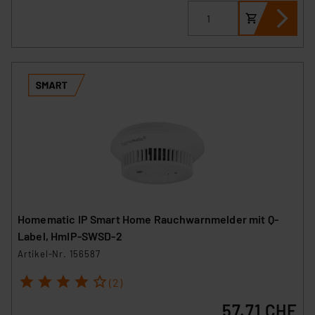
Unsere Kooperation mit diesen Dienstleistern stützt
sich auf die Standarddatenschutzklauseln der
Europäischen Kommission sowie einer eigenen
Beurteilung der mit der Datenübermittlung,
insbesondere der Art der übermittelten Daten,
verbundenen Risiken.“
Impressum
|
Datenschutzerklärung
Homematic IP Smart Home Rauchwarnmelder mit Q-
Label, HmIP-SWSD-2
Artikel-Nr. 156587
1
2
3
4
5
(2)
57.71 CHF