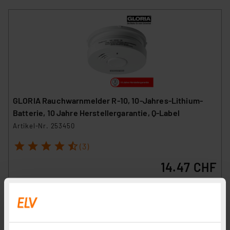
GLORIA Rauchwarnmelder R-10, 10-Jahres-Lithium-
Batterie, 10 Jahre Herstellergarantie, Q-Label
Artikel-Nr. 253450
1
2
3
4
5
(3)
14.47 CHF
inkl. MwSt.
Informationen zu Versandkosten