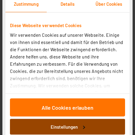
Zustimmung
Details
Über Cookies
Diese Webseite verwendet Cookies
Wir verwenden Cookies auf unserer Webseite. Einige
von ihnen sind essentiell und damit für den Betrieb und
die Funktionen der Webseite zwingend erforderlich.
Andere helfen uns, diese Webseite und ihre
Erfahrungen zu verbessern. Für die Verwendung von
GLORIA Funk-Rauchmelder 2106 by CAVIUS,
Cookies, die zur Bereitstellung unseres Angebots nicht
Rauchwarnmelder, 10-Jahres-Batterie, funkvernetzbar
zwingend erforderlich sind, benötigen wir Ihre
Artikel-Nr. 253722
Zustimmung. Wir verwenden solche Cookies, um
1
2
3
4
5
(1)
Inhalte und Anzeigen zu personalisieren, Funktionen
für soziale Medien anbieten zu können und die Zugriffe
46.42 CHF
Alle Cookies erlauben
auf unsere Website zu analysieren. Außerdem geben
inkl. MwSt.
wir Informationen zu Ihrer Verwendung unserer Website
Informationen zu Versandkosten
an unsere Partner für soziale Medien, Werbung und
Einstellungen
Analysen weiter. Unsere Partner führen diese