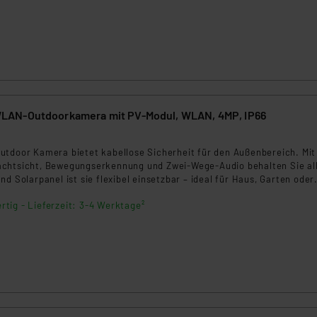
ngemessenheitsbeschluss der EU. Dies bedeutet, dass die USA al
rds eingestuft wird. So besteht etwa das Risiko, dass US-Beh
ammen verarbeiten, ohne dass hiergegen Klagemöglichkeiten fü
en Dienstleistern stützt sich auf die Standarddatenschutzklause
nen Beurteilung der mit der Datenübermittlung, insbesondere der
.“
AN-Outdoorkamera mit PV-Modul, WLAN, 4MP, IP66
klärung
2
utdoor Kamera bietet kabellose Sicherheit für den Außenbereich. Mit
chtsicht, Bewegungserkennung und Zwei-Wege-Audio behalten Sie al
nd Solarpanel ist sie flexibel einsetzbar – ideal für Haus, Garten oder
ng per App oder Sprachassistent.
rtig - Lieferzeit: 3-4 Werktage²