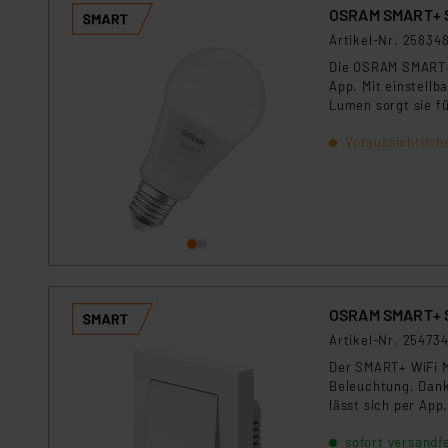
OSRAM SMART+ S
Artikel-Nr. 25834
Die OSRAM SMART+ 
App. Mit einstellb
Lumen sorgt sie f
Google Home, Appl
Voraussichtlich
OSRAM SMART+ S
Artikel-Nr. 25473
Der SMART+ WiFi M
Beleuchtung. Dank
lässt sich per Ap
elegante Integrat
sofort versandfe