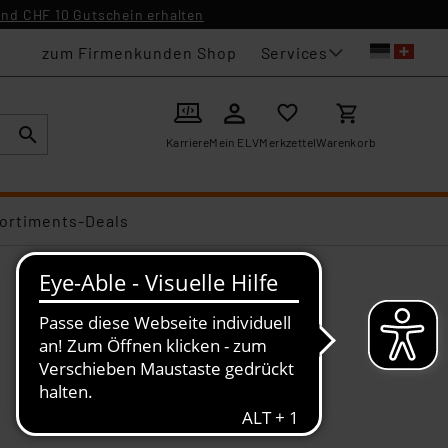
nd CHF 10 Gutschein erhalten
Services
zum Firmenkunden Shop
Karriere
Mein ELV
Merkzettel
Warenkorb
ortiments-Deals