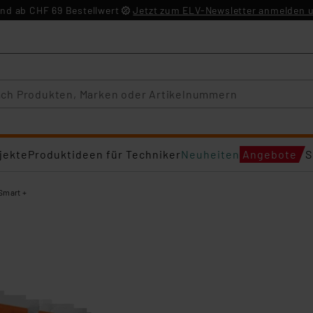
nd ab CHF 69 Bestellwert
Jetzt zum ELV-Newsletter anmelden u
jekte
Produktideen für Techniker
Neuheiten
Angebote
S
Smart +