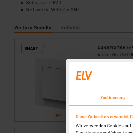
Schutzart: IP20
Netzwerk: WiFi 2,4 GHz
Weitere Modelle
Zubehör
OSRAM SMART+ Wi
Artikel-Nr. 25473
Der SMART+ WiFi R
Steuerung von SMA
bis zu drei Aktion
flexibel per Magn
sofort versandfe
Zustimmung
Diese Webseite verwendet C
Wir verwenden Cookies auf u
Funktionen der Webseite zwi