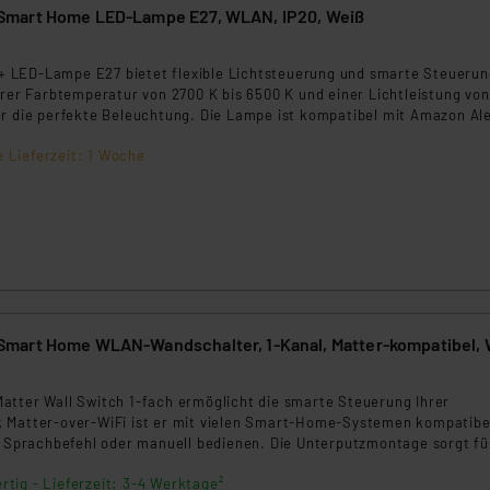
mart Home LED-Lampe E27, WLAN, IP20, Weiß
8
LED-Lampe E27 bietet flexible Lichtsteuerung und smarte Steuerun
arer Farbtemperatur von 2700 K bis 6500 K und einer Lichtleistung von
ür die perfekte Beleuchtung. Die Lampe ist kompatibel mit Amazon Al
e HomeKit und Matter, ideal für den Innenbereich
e Lieferzeit: 1 Woche
mart Home WLAN-Wandschalter, 1-Kanal, Matter-kompatibel, 
4
atter Wall Switch 1-fach ermöglicht die smarte Steuerung Ihrer
 Matter-over-WiFi ist er mit vielen Smart-Home-Systemen kompatibe
p, Sprachbefehl oder manuell bedienen. Die Unterputzmontage sorgt fü
ion in Ihre Wohnumgebung.
rtig - Lieferzeit: 3-4 Werktage²