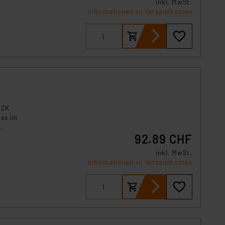
inkl. MwSt.
s Land mit unzureichendem
Informationen zu Versandkosten
örden personenbezogene
r Europäer bestehen.
ln der Europäischen
 Art der übermittelten
 2K
les im
92.89 CHF
inkl. MwSt.
Informationen zu Versandkosten