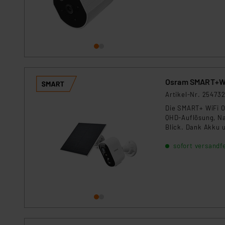
Für die USA besteht kein A
Datenschutz nach EU-Standa
Daten in Überwachungsprogr
Unsere Kooperation mit dies
Kommission sowie einer eige
Daten, verbundenen Risiken
Osram SMART+WL
Impressum
|
Datenschutzer
Artikel-Nr. 25473
Die SMART+ WiFi O
QHD-Auflösung, Na
Blick. Dank Akku u
Einfahrt. Steueru
sofort versandfe