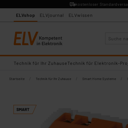
kostenloser Standardversa
ELVshop
ELVjournal
ELVwissen
Suche
Technik für Ihr Zuhause
Technik für Elektronik-Pro
/
/
/
Startseite
Technik für Ihr Zuhause
Smart Home Systeme