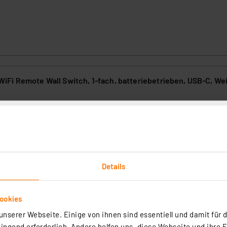
Fi Remote Wall Switch, 1-fach, batteriebetrieben, USB-C, We
9
emote Wall Switch 1-fach ist ein batteriebetriebener Funkschalter zu
RT+ WiFi- und Matter-kompatiblen Geräten. Mit nur einer Taste lasse
en auslösen (Einzeldruck, Doppeldruck, Langdruck). Die Montage erfolg
et oder Halterung – ganz ohne Verkabelung.
rtig - Lieferzeit: 3-4 Werktage²
Details
ookies
nserer Webseite. Einige von ihnen sind essentiell und damit für d
ngend erforderlich. Andere helfen uns, diese Webseite und ihre 