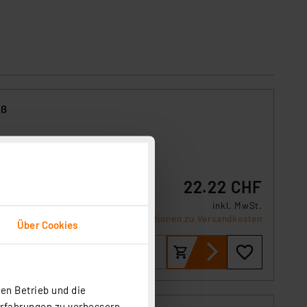
iß
r
n sich
t
22.22 CHF
inkl. MwSt.
Informationen zu Versandkosten
Über Cookies
en Betrieb und die
Erfahrungen zu verbessern.