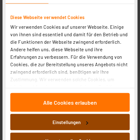
OSRAM SMART+ Smart Home WLAN-
Diese Webseite verwendet Cookies
Überwachungskamera, Outdoor, 2K QHD, Weiß
Wir verwenden Cookies auf unserer Webseite. Einige
Artikel-Nr. 254728
von ihnen sind essentiell und damit für den Betrieb und
die Funktionen der Webseite zwingend erforderlich.
44.53 CHF
Andere helfen uns, diese Webseite und ihre
inkl. MwSt.
Erfahrungen zu verbessern. Für die Verwendung von
Informationen zu Versandkosten
Cookies, die zur Bereitstellung unseres Angebots nicht
zwingend erforderlich sind, benötigen wir Ihre
Zustimmung. Wir verwenden solche Cookies, um
Inhalte und Anzeigen zu personalisieren, Funktionen
für soziale Medien anbieten zu können und die Zugriffe
Alle Cookies erlauben
auf unsere Website zu analysieren. Außerdem geben
wir Informationen zu Ihrer Verwendung unserer Website
an unsere Partner für soziale Medien, Werbung und
Einstellungen
Analysen weiter. Unsere Partner führen diese
Informationen möglicherweise mit weiteren Daten
zusammen, die Sie ihnen bereitgestellt haben oder die