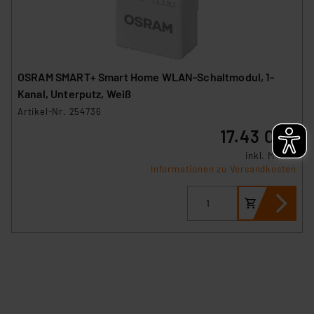
sich auf die Standarddatenschutzklauseln der
Europäischen Kommission sowie einer eigenen
Beurteilung der mit der Datenübermittlung,
insbesondere der Art der übermittelten Daten,
OSRAM SMART+ Smart Home WLAN-Schaltmodul, 1-
verbundenen Risiken.“
Kanal, Unterputz, Weiß
Impressum
|
Datenschutzerklärung
Artikel-Nr. 254736
17.43 CHF
inkl. MwSt.
Informationen zu Versandkosten