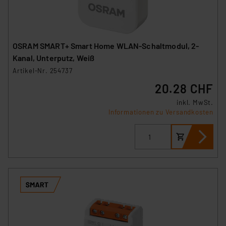
führen, dass die Einstellungen nicht längerfristig
gespeichert werden und dieses Banner erneut
angezeigt wird.
OSRAM SMART+ Smart Home WLAN-Schaltmodul, 2-
„Einige Drittanbieter verarbeiten personenbezogene
Kanal, Unterputz, Weiß
Daten in den USA. Ihre Einwilligung zur Einbindung von
Artikel-Nr. 254737
Cookies dieser Drittanbieter umfasst daher ggf. auch
20.28 CHF
die Verarbeitung Ihrer Daten in den USA gemäß Art. 49
(1) lit. a DSGVO. Nähere Infos zu diesen Drittanbietern
inkl. MwSt.
und zu der jeweiligen Datenübermittlung erhalten Sie in
Informationen zu Versandkosten
der Datenschutzerklärung. Für die USA besteht kein
Angemessenheitsbeschluss der EU. Dies bedeutet,
dass die USA als Land mit unzureichendem
Datenschutz nach EU-Standards eingestuft wird. So
besteht etwa das Risiko, dass US-Behörden
personenbezogene Daten in
Überwachungsprogrammen verarbeiten, ohne dass
hiergegen Klagemöglichkeiten für Europäer bestehen.
Unsere Kooperation mit diesen Dienstleistern stützt