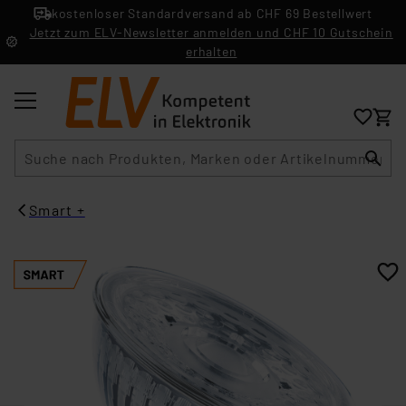
kostenloser Standardversand ab CHF 69 Bestellwert
Jetzt zum ELV-Newsletter anmelden und CHF 10 Gutschein
erhalten
Suche
Smart +