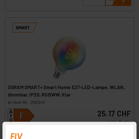
OSRAM SMART+ Smart Home E27-LED-Lampe, WLAN,
dimmbar, IP20, RGBWW, Klar
Artikel-Nr. 258343
25.17 CHF
inkl. MwSt.
Produktdatenblatt
Informationen zu Versandkosten