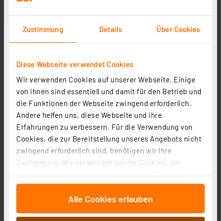
Zustimmung
Details
Über Cookies
Diese Webseite verwendet Cookies
Wir verwenden Cookies auf unserer Webseite. Einige
von ihnen sind essentiell und damit für den Betrieb und
die Funktionen der Webseite zwingend erforderlich.
Andere helfen uns, diese Webseite und ihre
Erfahrungen zu verbessern. Für die Verwendung von
Cookies, die zur Bereitstellung unseres Angebots nicht
OSRAM SMART+ Smart Home LED-Lampe E27, WLAN,
zwingend erforderlich sind, benötigen wir Ihre
IP20, Weiß
Zustimmung. Wir verwenden solche Cookies, um
Artikel-Nr. 258348
Inhalte und Anzeigen zu personalisieren, Funktionen
für soziale Medien anbieten zu können und die Zugriffe
11.57 CHF
Alle Cookies erlauben
auf unsere Website zu analysieren. Außerdem geben
inkl. MwSt.
wir Informationen zu Ihrer Verwendung unserer Website
Produktdatenblatt
Informationen zu Versandkosten