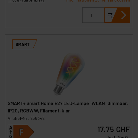
Informationen zu Versandkosten
Weiterverarbeitung dieser Daten zur Auswertung und
Analyse bis zum Zeitpunkt des Widerrufs bleibt hiervon
unberührt. Ihre Browser-Einstellungen können dazu
führen, dass die Einstellungen nicht längerfristig
gespeichert werden und dieses Banner erneut
angezeigt wird.
„Einige Drittanbieter verarbeiten personenbezogene
Daten in den USA. Ihre Einwilligung zur Einbindung von
Cookies dieser Drittanbieter umfasst daher ggf. auch
die Verarbeitung Ihrer Daten in den USA gemäß Art. 49
(1) lit. a DSGVO. Nähere Infos zu diesen Drittanbietern
und zu der jeweiligen Datenübermittlung erhalten Sie in
der Datenschutzerklärung. Für die USA besteht kein
SMART+ Smart Home E27 LED-Lampe, WLAN, dimmbar,
Angemessenheitsbeschluss der EU. Dies bedeutet,
IP20, RGBWW, Filament, klar
dass die USA als Land mit unzureichendem
Artikel-Nr. 258342
Datenschutz nach EU-Standards eingestuft wird. So
17.75 CHF
besteht etwa das Risiko, dass US-Behörden
personenbezogene Daten in
inkl. MwSt.