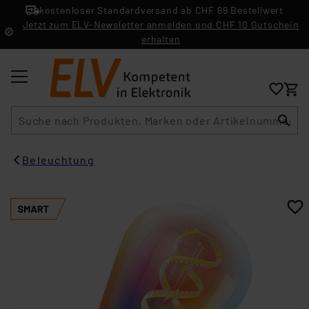
kostenloser Standardversand ab CHF 69 Bestellwert
Jetzt zum ELV-Newsletter anmelden und CHF 10 Gutschein
erhalten
Suche
Beleuchtung​