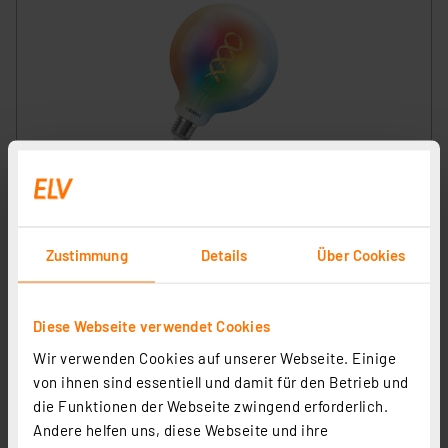
OSRAM SMART+ Smart Home E27-LED-Lampe, WLAN,
dimmbar, IP20, RGBWW, Klar
Artikel-Nr. 258343
25.17 CHF
Zustimmung
Details
Über Cookies
inkl. MwSt.
Produktdatenblatt
Informationen zu Versandkosten
Diese Webseite verwendet Cookies
Wir verwenden Cookies auf unserer Webseite. Einige
von ihnen sind essentiell und damit für den Betrieb und
die Funktionen der Webseite zwingend erforderlich.
Andere helfen uns, diese Webseite und ihre