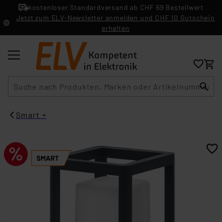
kostenloser Standardversand ab CHF 69 Bestellwert
Jetzt zum ELV-Newsletter anmelden und CHF 10 Gutschein
erhalten
Suche
Smart +