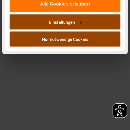
Alle Cookies erlauben
auf unsere Website zu analysieren. Außerdem geben
wir Informationen zu Ihrer Verwendung unserer Website
an unsere Partner für soziale Medien, Werbung und
Einstellungen
Analysen weiter. Unsere Partner führen diese
Informationen möglicherweise mit weiteren Daten
zusammen, die Sie ihnen bereitgestellt haben oder die
Nur notwendige Cookies
sie im Rahmen Ihrer Nutzung der Dienste gesammelt
haben. Indem Sie auf „Alle akzeptieren“ klicken,
stimmen Sie sowohl dem Speichern und Abrufen von
Informationen auf Ihrem gerät (§25 Abs.1 TTDSG) sowie
der anschließenden Weiterverarbeitung für die
nachfolgend dargestellten bzw. die von Ihnen
ausgewählten Verarbeitungszwecke (Art. 6 Abs.1a DSG-
VO) zu. Eine detaillierte Auflistung der einzelnen
Cookies nach Zweck und Anbieter ist durch Klick auf
den Button „Ablehnen oder Einstellungen“ abrufbar. Sie
können die Verwendung nicht notwendiger Cookies
ablehnen oder ihr ganz oder teilweise zustimmen. Ihre
erteilte Zustimmung können Sie jederzeit unter dem