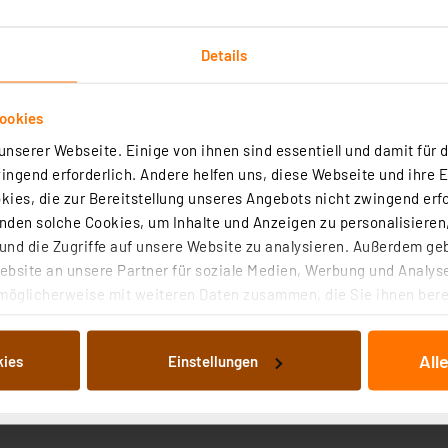
Details
ookies
nserer Webseite. Einige von ihnen sind essentiell und damit für d
Technische Daten
ngend erforderlich. Andere helfen uns, diese Webseite und ihre 
ies, die zur Bereitstellung unseres Angebots nicht zwingend erfo
den solche Cookies, um Inhalte und Anzeigen zu personalisieren,
tte Steuerungselektronik und ist einfach über ein flexibl
nd die Zugriffe auf unsere Website zu analysieren. Außerdem ge
lschnittstelle angesteuert.
bsite an unsere Partner für soziale Medien, Werbung und Analyse
möglicherweise mit weiteren Daten zusammen, die Sie ihnen berei
 Dienste gesammelt haben. Indem Sie auf „Alle akzeptieren“ kli
l: 140,4 x 49,87 x 3,0 mm)
von Informationen auf Ihrem gerät (§25 Abs.1 TTDSG) sowie der 
-polig
All
kies
Einstellungen
nachfolgend dargestellten bzw. die von Ihnen ausgewählten Verar
illierte Auflistung der einzelnen Cookies nach Zweck und Anbieter
gen durch Single-Supply-Versorgungsspannung, 3,3 V
ellungen“ abrufbar. Sie können die Verwendung nicht notwendiger
en. Ihre erteilte Zustimmung können Sie jederzeit unter dem Link