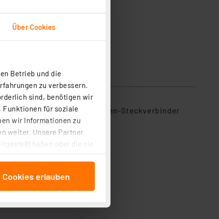
Über Cookies
en Betrieb und die
Erfahrungen zu verbessern.
rderlich sind, benötigen wir
 Funktionen für soziale
es Folienkabel an übliche Folien-Steckverbinder
ben wir Informationen zu
n weiter. Unsere Partner
tgestellt haben oder die sie
cken, stimmen Sie sowohl
anschließenden
e Cookies erlauben
beitungszwecke (Art. 6
 ist durch Klick auf den
 Cookies ablehnen oder ihr
 „Cookie Einstellungen“