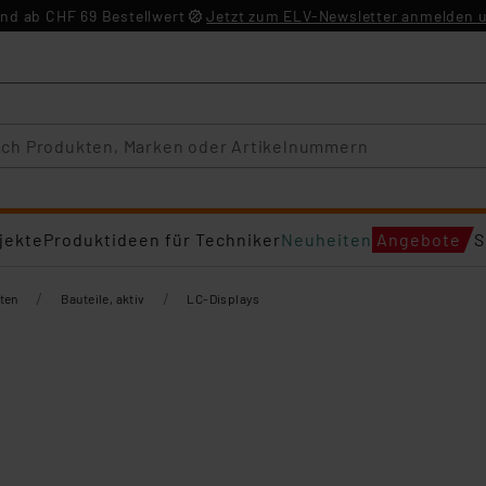
nd ab CHF 69 Bestellwert
Jetzt zum ELV-Newsletter anmelden u
jekte
Produktideen für Techniker
Neuheiten
Angebote
S
/
/
ten
Bauteile, aktiv
LC-Displays