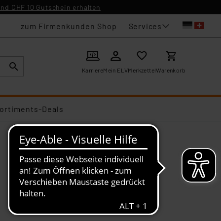
nd CHF 10 Gutschein erhalten
Services
zum Firmenkunden Shop
Karriere
Mein ELV
Merkzettel
Warenkorb
ortiments-Deals