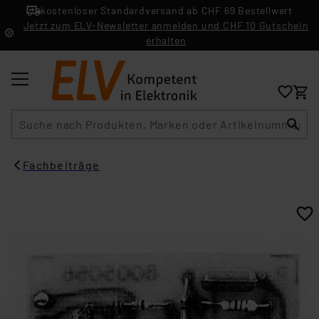
kostenloser Standardversand ab CHF 69 Bestellwert
Jetzt zum ELV-Newsletter anmelden und CHF 10 Gutschein
erhalten
Suche
Fachbeiträge