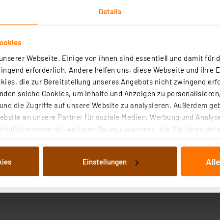
Details
ookies
nserer Webseite. Einige von ihnen sind essentiell und damit für d
ngend erforderlich. Andere helfen uns, diese Webseite und ihre 
ies, die zur Bereitstellung unseres Angebots nicht zwingend erfo
den solche Cookies, um Inhalte und Anzeigen zu personalisieren,
nd die Zugriffe auf unsere Website zu analysieren. Außerdem ge
bsite an unsere Partner für soziale Medien, Werbung und Analyse
möglicherweise mit weiteren Daten zusammen, die Sie ihnen berei
 Dienste gesammelt haben. Indem Sie auf „Alle akzeptieren“ kli
von Informationen auf Ihrem gerät (§25 Abs.1 TTDSG) sowie der 
All
kies
Einstellungen
nachfolgend dargestellten bzw. die von Ihnen ausgewählten Verar
illierte Auflistung der einzelnen Cookies nach Zweck und Anbieter
ellungen“ abrufbar. Sie können die Verwendung nicht notwendiger
en. Ihre erteilte Zustimmung können Sie jederzeit unter dem Link
Die Rechtmäßigkeit der Speicherung, Abrufung und Weiterverarbei