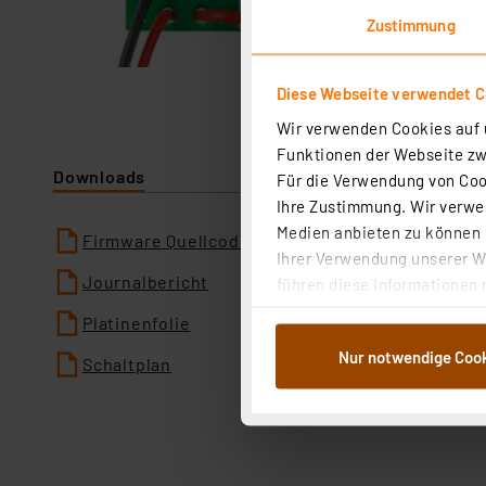
Zustimmung
Diese Webseite verwendet C
Wir verwenden Cookies auf u
Funktionen der Webseite zwi
Downloads
Für die Verwendung von Cook
Ihre Zustimmung. Wir verwen
Medien anbieten zu können u
Firmware Quellcode in C
Ihrer Verwendung unserer We
Journalbericht
führen diese Informationen 
im Rahmen Ihrer Nutzung der
Platinenfolie
dem Speichern und Abrufen 
Nur notwendige Coo
Weiterverarbeitung für die 
Schaltplan
Abs.1a DSG-VO) zu. Eine deta
Button „Ablehnen oder Einst
ganz oder teilweise zustimm
anpassen oder widerrufen. 