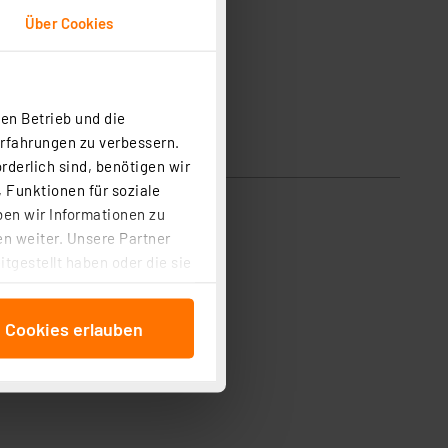
Über Cookies
en Betrieb und die
Erfahrungen zu verbessern.
rderlich sind, benötigen wir
 Funktionen für soziale
ben wir Informationen zu
n weiter. Unsere Partner
tgestellt haben oder die sie
cken, stimmen Sie sowohl
anschließenden
e Cookies erlauben
beitungszwecke (Art. 6
 ist durch Klick auf den
 Cookies ablehnen oder ihr
 „Cookie Einstellungen“
tung dieser Daten zur