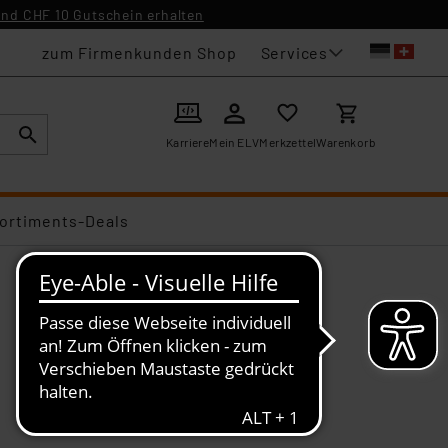
nd CHF 10 Gutschein erhalten
Services
zum Firmenkunden Shop
Karriere
Mein ELV
Merkzettel
Warenkorb
ortiments-Deals