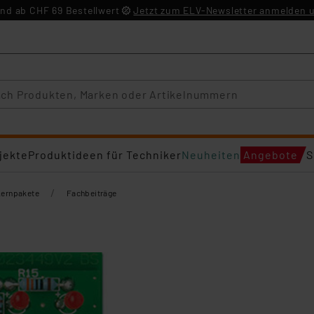
nd ab CHF 69 Bestellwert
Jetzt zum ELV-Newsletter anmelden u
jekte
Produktideen für Techniker
Neuheiten
Angebote
S
/
Lernpakete
Fachbeiträge