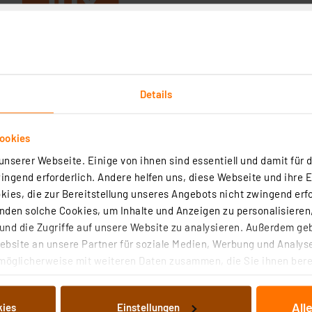
Details
Angaben zur Produktsicherheit
ookies
nserer Webseite. Einige von ihnen sind essentiell und damit für d
ngend erforderlich. Andere helfen uns, diese Webseite und ihre 
nd anderen kleinen Bauteilen. Mit besonders sicher offen halte
ies, die zur Bereitstellung unseres Angebots nicht zwingend erfo
kel mit stabiler Zuhaltung kein Herausfallen der winzigen Bauel
den solche Cookies, um Inhalte und Anzeigen zu personalisieren,
 in 4 Größen lieferbar, sie sind beliebig durch stabile Rastungen
nd die Zugriffe auf unsere Website zu analysieren. Außerdem ge
t so nicht möglich. Lieferung in 3 verschiedenen Farben, so sind 
z) verfügbar, die entsprechend empfindliche Bauteile adäquat lager
bsite an unsere Partner für soziale Medien, Werbung und Analyse
möglicherweise mit weiteren Daten zusammen, die Sie ihnen berei
 Dienste gesammelt haben. Indem Sie auf „Alle akzeptieren“ kli
von Informationen auf Ihrem gerät (§25 Abs.1 TTDSG) sowie der 
All
kies
Einstellungen
nachfolgend dargestellten bzw. die von Ihnen ausgewählten Verar