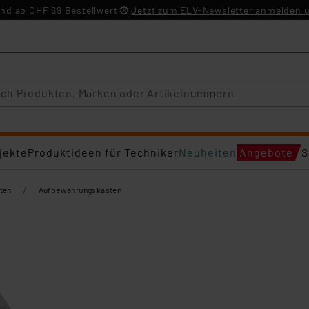
nd ab CHF 69 Bestellwert
Jetzt zum ELV-Newsletter anmelden u
jekte
Produktideen für Techniker
Neuheiten
Angebote
S
/
ten
Aufbewahrungskästen