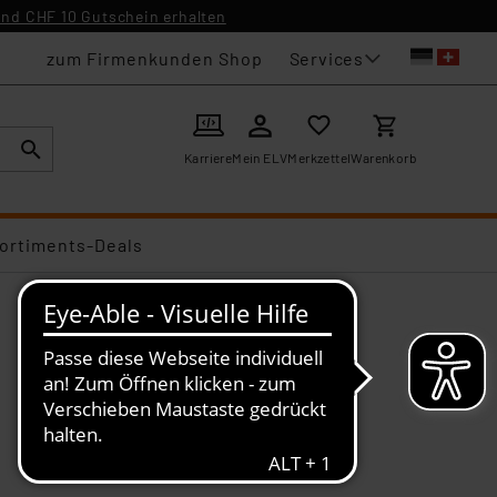
nd CHF 10 Gutschein erhalten
Services
zum Firmenkunden Shop
Karriere
Mein ELV
Merkzettel
Warenkorb
ortiments-Deals