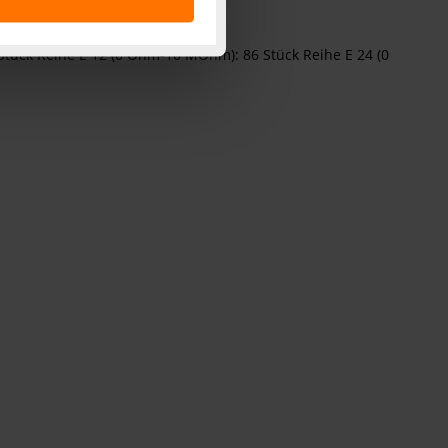
 ist durch Klick auf den
 Cookies ablehnen oder ihr
tück Reihe E 12 (0 Ohm-10 MOhm): 86 Stück Reihe E 24 (0
 „Cookie Einstellungen“
tung dieser Daten zur
ser-Einstellungen können
 erneut angezeigt wird.
Einbindung von Cookies
. 49 (1) lit. a DSGVO.
n der Datenschutzerklärung.
s Land mit unzureichendem
örden personenbezogene
r Europäer bestehen.
ln der Europäischen
 Art der übermittelten