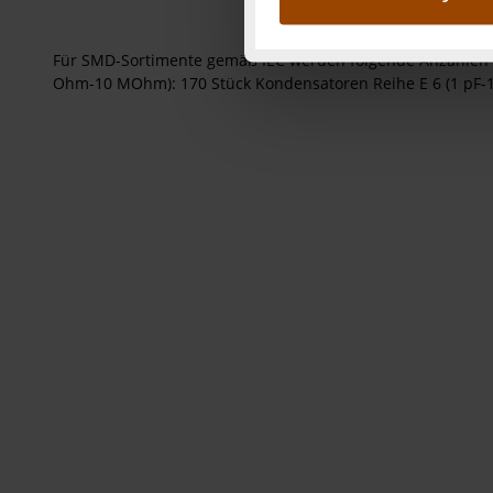
Abs.1a DSG-VO) zu. Eine deta
Button „Ablehnen oder Einst
Für SMD-Sortimente gemäß IEC werden folgende Anzahlen v
ganz oder teilweise zustimm
Ohm-10 MOhm): 170 Stück Kondensatoren Reihe E 6 (1 pF-1 uF
anpassen oder widerrufen. 
Auswertung und Analyse bis 
dazu führen, dass die Einst
„Einige Drittanbieter verar
dieser Drittanbieter umfasst
Nähere Infos zu diesen Drit
Für die USA besteht kein A
Datenschutz nach EU-Standa
Daten in Überwachungsprogr
Unsere Kooperation mit dies
Kommission sowie einer eige
Daten, verbundenen Risiken
Impressum
|
Datenschutzer