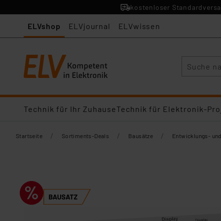
kostenloser Standardversa
ELVshop
ELVjournal
ELVwissen
Suche
Technik für Ihr Zuhause
Technik für Elektronik-Pro
/
/
/
Startseite
Sortiments-Deals
Bausätze
Entwicklungs- un