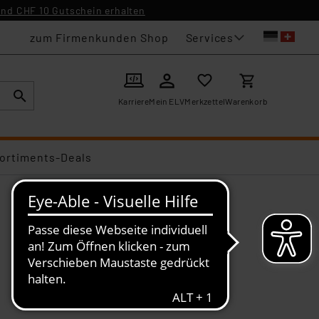
nd CHF 10 Gutschein erhalten
Services
zum Firmenkunden Shop
Karriere
Mein ELV
Merkzettel
Warenkorb
ortiments-Deals