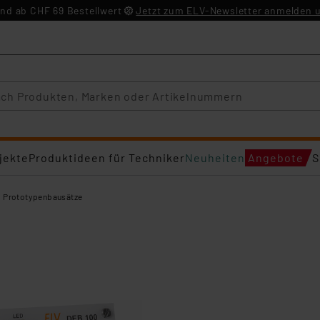
nd ab CHF 69 Bestellwert
Jetzt zum ELV-Newsletter anmelden u
jekte
Produktideen für Techniker
Neuheiten
Angebote
S
d Prototypenbausätze