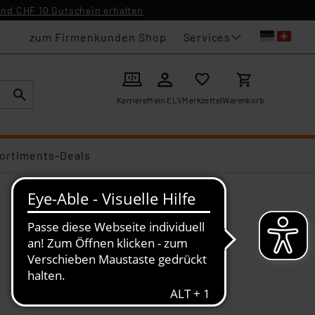
nd CHF 10 Gutschein erhalten
Services
zum Firmenkunden Shop
Karriere
Mein ELV
Merkzettel
Warenkorb
ortiments-Deals