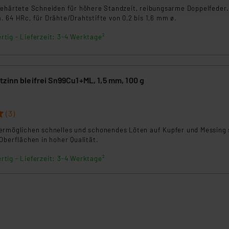
ellungen nicht längerfristig gespeichert werden und dieses Banner
gehärtete Schneiden für höhere Standzeit, reibungsarme Doppelfeder
 64 HRc, für Drähte/Drahtstifte von 0,2 bis 1,6 mm ø.
beiten personenbezogene Daten in den USA. Ihre Einwilligung zur 
rtig - Lieferzeit: 3-4 Werktage²
 daher ggf. auch die Verarbeitung Ihrer Daten in den USA gemäß Art
tanbietern und zu der jeweiligen Datenübermittlung erhalten Sie i
ngemessenheitsbeschluss der EU. Dies bedeutet, dass die USA al
zinn bleifrei Sn99Cu1+ML, 1,5 mm, 100 g
rds eingestuft wird. So besteht etwa das Risiko, dass US-Beh
ammen verarbeiten, ohne dass hiergegen Klagemöglichkeiten fü
en Dienstleistern stützt sich auf die Standarddatenschutzklause
(3)
nen Beurteilung der mit der Datenübermittlung, insbesondere der
.“
ermöglichen schnelles und schonendes Löten auf Kupfer und Messing
Oberflächen in hoher Qualität.
klärung
rtig - Lieferzeit: 3-4 Werktage²