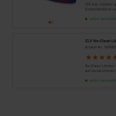
dazu führen, dass die Einst
125 mm, induktiv 
Schneidenhärte ca.
„Einige Drittanbieter verar
sofort versandfe
dieser Drittanbieter umfasst
Nähere Infos zu diesen Drit
Für die USA besteht kein A
ELV No-Clean Löt
Datenschutz nach EU-Standa
Daten in Überwachungsprogr
Artikel-Nr. 107680
Unsere Kooperation mit dies
1
2
3
4
5
Kommission sowie einer eige
Daten, verbundenen Risiken
No-Clean-Lötzinn 
auf vorverzinnten 
Impressum
|
Datenschutzer
sofort versandfe