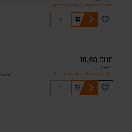
 erneut angezeigt wird.
.
Informationen zu Versandkosten
Einbindung von Cookies
. 49 (1) lit. a DSGVO.
n der Datenschutzerklärung.
s Land mit unzureichendem
örden personenbezogene
r Europäer bestehen.
10.60 CHF
ln der Europäischen
 Art der übermittelten
inkl. MwSt.
Informationen zu Versandkosten
 sowie