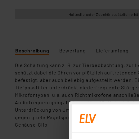
Halteclip unter Zubehör zusätzlich erhäl
Beschreibung
Bewertung
Lieferumfang
Die Schaltung kann z. B. zur Tierbeobachtung, zur
schützt dabei die Ohren vor plötzlich auftretenden
befestigt, aber auch beliebig aufgestellt werden.
Tiefpassfilter unterdrückt niederfrequente Störge
Mikrofontypen, u.a. auch Richtmikrofone anschließ
Audiofrequenzgang, Tiefpassfilter für Unterdrück
Unterdrückung von Umgebungsrauschen Gesamtvers
gegen große Pegelsprünge (Gehörschutz) Sparsamer
Gehäuse-Clip