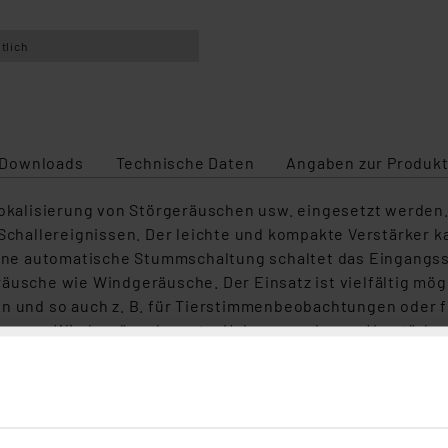
tlich
Downloads
Technische Daten
Angaben zur Produkt
 Lokalisierung von Störgeräuschen usw. eingesetzt werde
 Schallereignissen. Der leichte und kompakte Verstärker k
 Eine automatische Stummschaltung schaltet das Eingangss
räusche wie Windgeräusche. Der Einsatz ist vielfältig mö
en und so auch z. B. für Tierstimmenbeobachtungen oder f
ung von Windgeräuschen etc. Hohe, rauscharme Verstärku
tärkung zweistufig umschaltbar, automatische Verstär
 Batteriebetrieb Externes Mikrofon anschließbar Bausatz