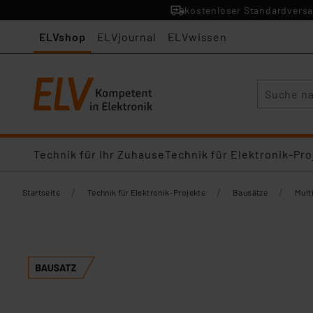
kostenloser Standardversa
ELVshop
ELVjournal
ELVwissen
Suche
Technik für Ihr Zuhause
Technik für Elektronik-Pro
/
/
/
Startseite
Technik für Elektronik-Projekte
Bausätze
Mult