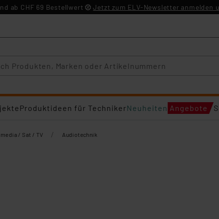
nd ab CHF 69 Bestellwert
Jetzt zum ELV-Newsletter anmelden u
jekte
Produktideen für Techniker
Neuheiten
Angebote
S
/
imedia / Sat / TV
Audiotechnik