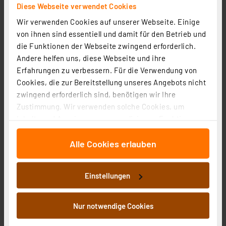
Diese Webseite verwendet Cookies
3.39 CHF
Wir verwenden Cookies auf unserer Webseite. Einige
inkl. MwSt.
Informationen zu Versandkosten
von ihnen sind essentiell und damit für den Betrieb und
die Funktionen der Webseite zwingend erforderlich.
Andere helfen uns, diese Webseite und ihre
Erfahrungen zu verbessern. Für die Verwendung von
Cookies, die zur Bereitstellung unseres Angebots nicht
zwingend erforderlich sind, benötigen wir Ihre
ELV Ersatzlötspitze, Bleistiftspitze D = 0,25 mm
Zustimmung. Wir verwenden solche Cookies, um
Artikel-Nr. 251034
Inhalte und Anzeigen zu personalisieren, Funktionen
für soziale Medien anbieten zu können und die Zugriffe
1
2
3
4
5
(1)
Alle Cookies erlauben
auf unsere Website zu analysieren. Außerdem geben
3.39 CHF
wir Informationen zu Ihrer Verwendung unserer Website
an unsere Partner für soziale Medien, Werbung und
inkl. MwSt.
Einstellungen
Analysen weiter. Unsere Partner führen diese
Informationen zu Versandkosten
Informationen möglicherweise mit weiteren Daten
zusammen, die Sie ihnen bereitgestellt haben oder die
Nur notwendige Cookies
sie im Rahmen Ihrer Nutzung der Dienste gesammelt