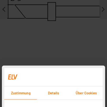
Zubehör
ELV Ersatzlötspitze D = 3,2 mm, meißelförmig,
Zustimmung
Details
Über Cookies
beidseitig angeschrägt
Artikel-Nr. 251166