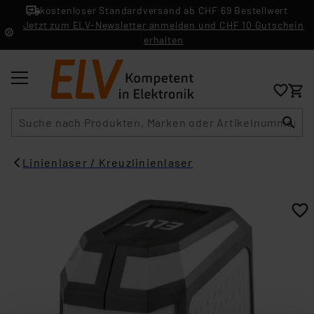
kostenloser Standardversand ab CHF 69 Bestellwert
Jetzt zum ELV-Newsletter anmelden und CHF 10 Gutschein
erhalten
Suche
Linienlaser / Kreuzlinienlaser