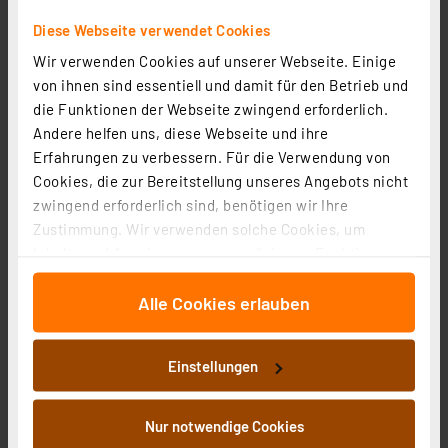
Statt
15.44 CHF **
Diese Webseite verwendet Cookies
inkl. MwSt.
Wir verwenden Cookies auf unserer Webseite. Einige
Informationen zu Versandkosten
von ihnen sind essentiell und damit für den Betrieb und
die Funktionen der Webseite zwingend erforderlich.
Andere helfen uns, diese Webseite und ihre
Erfahrungen zu verbessern. Für die Verwendung von
Cookies, die zur Bereitstellung unseres Angebots nicht
zwingend erforderlich sind, benötigen wir Ihre
Zustimmung. Wir verwenden solche Cookies, um
Inhalte und Anzeigen zu personalisieren, Funktionen
für soziale Medien anbieten zu können und die Zugriffe
Alle Cookies erlauben
auf unsere Website zu analysieren. Außerdem geben
wir Informationen zu Ihrer Verwendung unserer Website
an unsere Partner für soziale Medien, Werbung und
Einstellungen
Analysen weiter. Unsere Partner führen diese
Informationen möglicherweise mit weiteren Daten
ELV-Track-GPS Applikationsmodul GPS-Tracker, ELV-
zusammen, die Sie ihnen bereitgestellt haben oder die
Nur notwendige Cookies
AM-GPS
sie im Rahmen Ihrer Nutzung der Dienste gesammelt