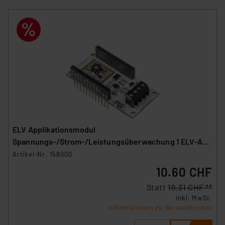
ELV Applikationsmodul
Spannungs-/Strom-/Leistungsüberwachung 1 ELV-AM-
VCPM1
Artikel-Nr. 158000
10.60 CHF
Statt
19.31 CHF **
inkl. MwSt.
Informationen zu Versandkosten