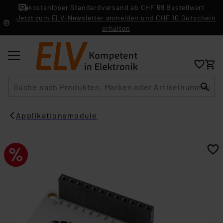
kostenloser Standardversand ab CHF 69 Bestellwert
Jetzt zum ELV-Newsletter anmelden und CHF 10 Gutschein
erhalten
Suche
Applikationsmodule