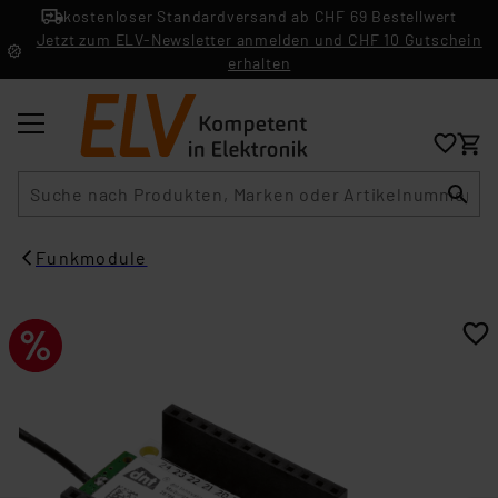
kostenloser Standardversand ab CHF 69 Bestellwert
Jetzt zum ELV-Newsletter anmelden und CHF 10 Gutschein
erhalten
Suche
Funkmodule