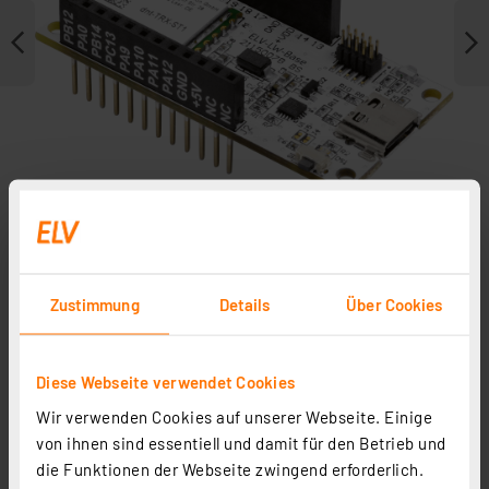
Zustimmung
Details
Über Cookies
Weitere Modelle
Zubehör
Diese Webseite verwendet Cookies
Wir verwenden Cookies auf unserer Webseite. Einige
In Fachbeitrag enthalten
von ihnen sind essentiell und damit für den Betrieb und
die Funktionen der Webseite zwingend erforderlich.