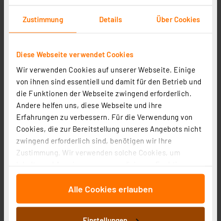
Zustimmung
Details
Über Cookies
Diese Webseite verwendet Cookies
Wir verwenden Cookies auf unserer Webseite. Einige
ELV modulares Gehäuse MH0101b, Gehäusedeckel
von ihnen sind essentiell und damit für den Betrieb und
transparent
die Funktionen der Webseite zwingend erforderlich.
Artikel-Nr. 157760
Andere helfen uns, diese Webseite und ihre
Erfahrungen zu verbessern. Für die Verwendung von
9.63 CHF
Cookies, die zur Bereitstellung unseres Angebots nicht
inkl. MwSt.
zwingend erforderlich sind, benötigen wir Ihre
Informationen zu Versandkosten
Zustimmung. Wir verwenden solche Cookies, um
Inhalte und Anzeigen zu personalisieren, Funktionen
für soziale Medien anbieten zu können und die Zugriffe
Alle Cookies erlauben
auf unsere Website zu analysieren. Außerdem geben
wir Informationen zu Ihrer Verwendung unserer Website
an unsere Partner für soziale Medien, Werbung und
Einstellungen