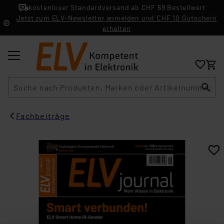
kostenloser Standardversand ab CHF 69 Bestellwert
Jetzt zum ELV-Newsletter anmelden und CHF 10 Gutschein
erhalten
Suche
Fachbeiträge