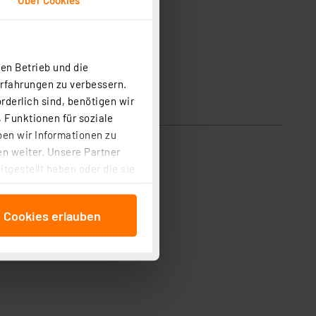
en Betrieb und die
Erfahrungen zu verbessern.
rderlich sind, benötigen wir
 Funktionen für soziale
ben wir Informationen zu
n weiter. Unsere Partner
tgestellt haben oder die sie
cken, stimmen Sie sowohl
anschließenden
e Cookies erlauben
beitungszwecke (Art. 6
 ist durch Klick auf den
 Cookies ablehnen oder ihr
 „Cookie Einstellungen“
tung dieser Daten zur
ser-Einstellungen können