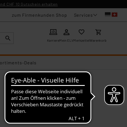
nd CHF 10 Gutschein erhalten
Services
zum Firmenkunden Shop
Karriere
Mein ELV
Merkzettel
Warenkorb
ortiments-Deals