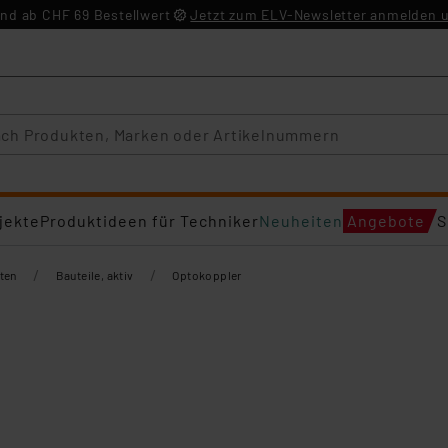
nd ab CHF 69 Bestellwert
Jetzt zum ELV-Newsletter anmelden u
jekte
Produktideen für Techniker
Neuheiten
Angebote
S
/
/
ten
Bauteile, aktiv
Optokoppler