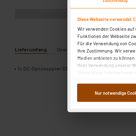
Abbildung ähnlich
Diese Webseite verwendet C
Wir verwenden Cookies auf u
Funktionen der Webseite zwi
Für die Verwendung von Cook
Lieferumfang
Downloads
Technische Daten
Ihre Zustimmung. Wir verwen
Medien anbieten zu können u
Ihrer Verwendung unserer We
• 1x DC-Optokoppler CNY17III
führen diese Informationen 
im Rahmen Ihrer Nutzung der
dem Speichern und Abrufen 
Nur notwendige Coo
Weiterverarbeitung für die 
Abs.1a DSG-VO) zu. Eine deta
Button „Ablehnen oder Einst
ganz oder teilweise zustimm
anpassen oder widerrufen. 
Auswertung und Analyse bis 