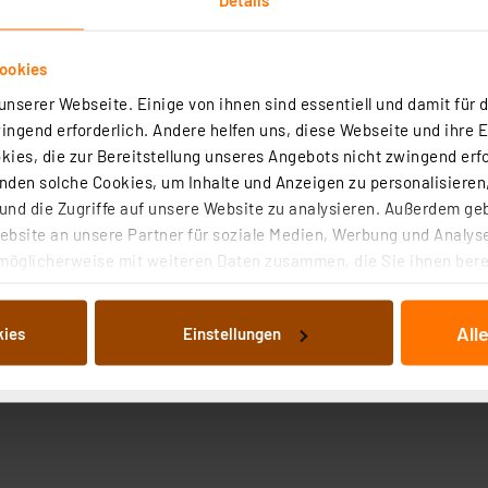
ookies
nserer Webseite. Einige von ihnen sind essentiell und damit für d
ngend erforderlich. Andere helfen uns, diese Webseite und ihre 
ies, die zur Bereitstellung unseres Angebots nicht zwingend erfo
den solche Cookies, um Inhalte und Anzeigen zu personalisieren,
nd die Zugriffe auf unsere Website zu analysieren. Außerdem ge
bsite an unsere Partner für soziale Medien, Werbung und Analyse
möglicherweise mit weiteren Daten zusammen, die Sie ihnen berei
 Dienste gesammelt haben. Indem Sie auf „Alle akzeptieren“ kli
von Informationen auf Ihrem gerät (§25 Abs.1 TTDSG) sowie der 
All
kies
Einstellungen
nachfolgend dargestellten bzw. die von Ihnen ausgewählten Verar
illierte Auflistung der einzelnen Cookies nach Zweck und Anbieter
ellungen“ abrufbar. Sie können die Verwendung nicht notwendiger
en. Ihre erteilte Zustimmung können Sie jederzeit unter dem Link
Die Rechtmäßigkeit der Speicherung, Abrufung und Weiterverarbei
zum Zeitpunkt des Widerrufs bleibt hiervon unberührt. Ihre Brow