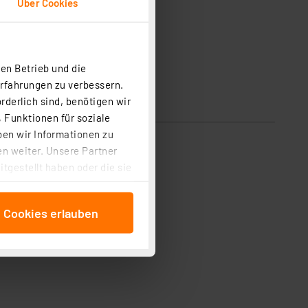
Über Cookies
en Betrieb und die
Erfahrungen zu verbessern.
rderlich sind, benötigen wir
 Funktionen für soziale
ben wir Informationen zu
n weiter. Unsere Partner
tgestellt haben oder die sie
cken, stimmen Sie sowohl
anschließenden
e Cookies erlauben
beitungszwecke (Art. 6
 ist durch Klick auf den
 Cookies ablehnen oder ihr
 „Cookie Einstellungen“
tung dieser Daten zur
ser-Einstellungen können