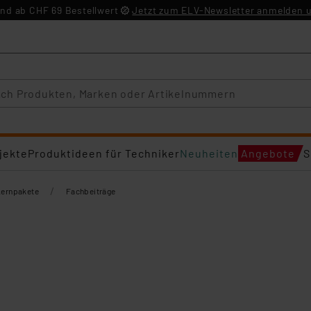
nd ab CHF 69 Bestellwert
Jetzt zum ELV-Newsletter anmelden u
jekte
Produktideen für Techniker
Neuheiten
Angebote
S
/
Lernpakete
Fachbeiträge