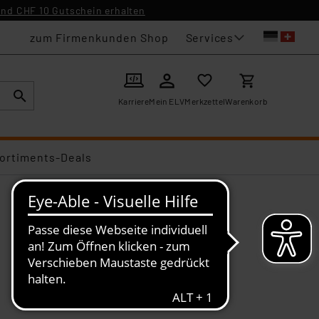
nd CHF 10 Gutschein erhalten
Services
zum Firmenkunden Shop
Karriere
Mein ELV
Merkzettel
Warenkorb
ortiments-Deals