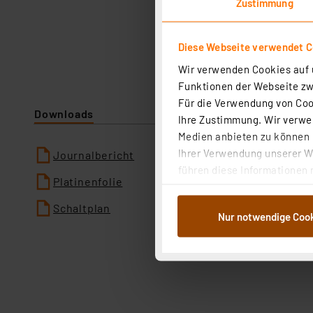
Zustimmung
Diese Webseite verwendet C
Wir verwenden Cookies auf u
Funktionen der Webseite zwi
Für die Verwendung von Cook
Downloads
Ihre Zustimmung. Wir verwen
Medien anbieten zu können u
Ihrer Verwendung unserer We
Journalbericht
führen diese Informationen 
Platinenfolie
im Rahmen Ihrer Nutzung der
dem Speichern und Abrufen 
Schaltplan
Nur notwendige Coo
Weiterverarbeitung für die 
Abs.1a DSG-VO) zu. Eine deta
Button „Ablehnen oder Einst
ganz oder teilweise zustimm
anpassen oder widerrufen. 
Auswertung und Analyse bis 