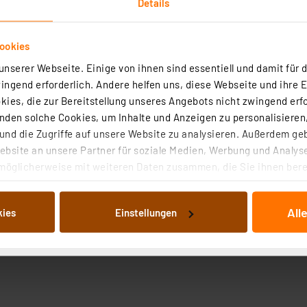
Details
ookies
nserer Webseite. Einige von ihnen sind essentiell und damit für d
ngend erforderlich. Andere helfen uns, diese Webseite und ihre 
ies, die zur Bereitstellung unseres Angebots nicht zwingend erfo
den solche Cookies, um Inhalte und Anzeigen zu personalisieren,
nd die Zugriffe auf unsere Website zu analysieren. Außerdem ge
bsite an unsere Partner für soziale Medien, Werbung und Analyse
möglicherweise mit weiteren Daten zusammen, die Sie ihnen berei
 Dienste gesammelt haben. Indem Sie auf „Alle akzeptieren“ kli
von Informationen auf Ihrem gerät (§25 Abs.1 TTDSG) sowie der 
All
kies
Einstellungen
nachfolgend dargestellten bzw. die von Ihnen ausgewählten Verar
illierte Auflistung der einzelnen Cookies nach Zweck und Anbieter
ellungen“ abrufbar. Sie können die Verwendung nicht notwendiger
en. Ihre erteilte Zustimmung können Sie jederzeit unter dem Link
Die Rechtmäßigkeit der Speicherung, Abrufung und Weiterverarbei
zum Zeitpunkt des Widerrufs bleibt hiervon unberührt. Ihre Brow