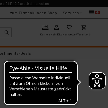
nd CHF 10 Gutschein erhalten
Services
zum Firmenkunden Shop
Karriere
Mein ELV
Merkzettel
Warenkorb
ortiments-Deals