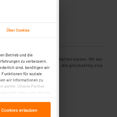
Über Cookies
en Betrieb und die
ellente Übertragungseigenschaften bieten. Mit der
Erfahrungen zu verbessern.
 Micro-HDMI-Buchse geeignet, die gleichzeitig eine
rderlich sind, benötigen wir
 Funktionen für soziale
ben wir Informationen zu
n weiter. Unsere Partner
tgestellt haben oder die sie
cken, stimmen Sie sowohl
anschließenden
e Cookies erlauben
beitungszwecke (Art. 6