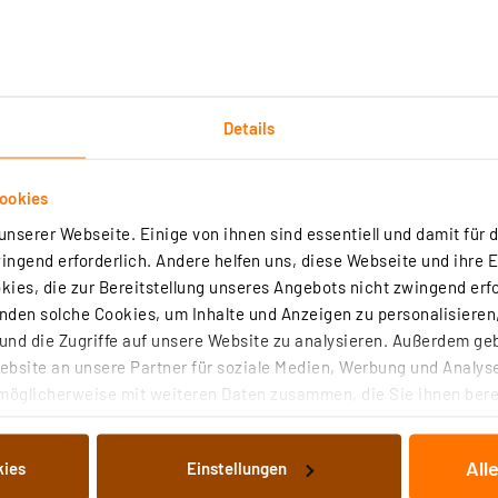
Details
Technische Daten
Angaben zur Produktsicherheit
ookies
nserer Webseite. Einige von ihnen sind essentiell und damit für d
he Darstellungsqualität nur mit Kabeln erzielen, die exz
ngend erforderlich. Andere helfen uns, diese Webseite und ihre 
 High-Speed-HDMI-Kabel für den Anschluss von Geräten mit
ies, die zur Bereitstellung unseres Angebots nicht zwingend erfo
den solche Cookies, um Inhalte und Anzeigen zu personalisieren,
nd die Zugriffe auf unsere Website zu analysieren. Außerdem ge
 Micro-HDMI-Stecker (Typ D)
bsite an unsere Partner für soziale Medien, Werbung und Analyse
iokabel
möglicherweise mit weiteren Daten zusammen, die Sie ihnen berei
 Dienste gesammelt haben. Indem Sie auf „Alle akzeptieren“ kli
von Informationen auf Ihrem gerät (§25 Abs.1 TTDSG) sowie der 
All
kies
Einstellungen
nachfolgend dargestellten bzw. die von Ihnen ausgewählten Verar