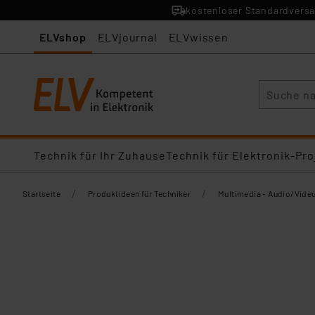
kostenloser Standardversa
ELVshop
ELVjournal
ELVwissen
Suche
Technik für Ihr Zuhause
Technik für Elektronik-Pro
/
/
Startseite
Produktideen für Techniker
Multimedia - Audio/Vide