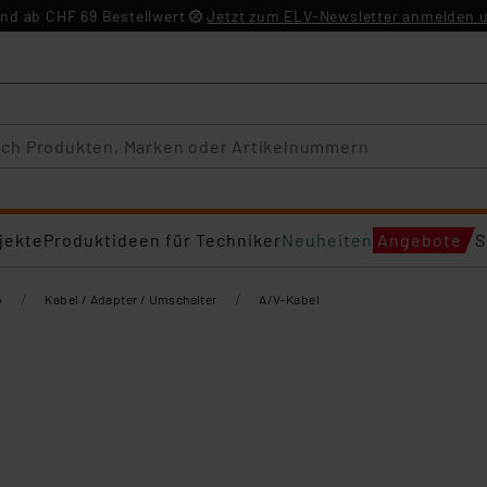
nd ab CHF 69 Bestellwert
Jetzt zum ELV-Newsletter anmelden u
jekte
Produktideen für Techniker
Neuheiten
Angebote
S
/
/
o
Kabel / Adapter / Umschalter
A/V-Kabel