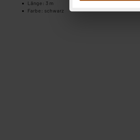
Abs.1a DSG-VO) zu. Eine deta
Länge: 3 m
Button „Ablehnen oder Einst
Farbe: schwarz
ganz oder teilweise zustimm
anpassen oder widerrufen. 
Auswertung und Analyse bis 
dazu führen, dass die Einst
„Einige Drittanbieter verar
dieser Drittanbieter umfasst
Nähere Infos zu diesen Drit
Für die USA besteht kein A
Datenschutz nach EU-Standa
Daten in Überwachungsprogr
Unsere Kooperation mit dies
Kommission sowie einer eige
Daten, verbundenen Risiken
Impressum
|
Datenschutzer