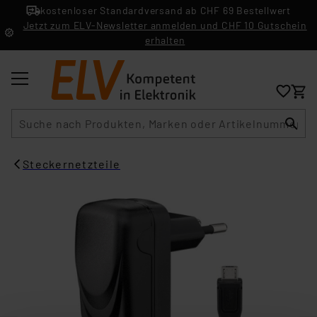
kostenloser Standardversand ab CHF 69 Bestellwert
Jetzt zum ELV-Newsletter anmelden und CHF 10 Gutschein
erhalten
Suche
Steckernetzteile