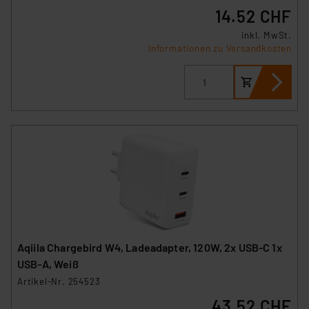
Daten in den USA. Ihre Einwilligung zur Einbindung von
14.52 CHF
Cookies dieser Drittanbieter umfasst daher ggf. auch
inkl. MwSt.
die Verarbeitung Ihrer Daten in den USA gemäß Art. 49
Informationen zu Versandkosten
(1) lit. a DSGVO. Nähere Infos zu diesen Drittanbietern
und zu der jeweiligen Datenübermittlung erhalten Sie in
der Datenschutzerklärung. Für die USA besteht kein
Angemessenheitsbeschluss der EU. Dies bedeutet,
dass die USA als Land mit unzureichendem
Datenschutz nach EU-Standards eingestuft wird. So
besteht etwa das Risiko, dass US-Behörden
personenbezogene Daten in
Überwachungsprogrammen verarbeiten, ohne dass
hiergegen Klagemöglichkeiten für Europäer bestehen.
Unsere Kooperation mit diesen Dienstleistern stützt
sich auf die Standarddatenschutzklauseln der
Aqiila Chargebird W4, Ladeadapter, 120W, 2x USB-C 1x
Europäischen Kommission sowie einer eigenen
USB-A, Weiß
Beurteilung der mit der Datenübermittlung,
Artikel-Nr. 254523
insbesondere der Art der übermittelten Daten,
43.52 CHF
verbundenen Risiken.“