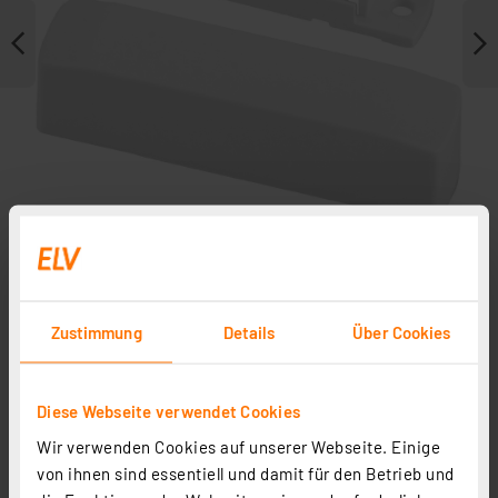
Zustimmung
Details
Über Cookies
Weitere Modelle
Diese Webseite verwendet Cookies
Homematic IP Ersatz-Gehäuse mit Zubehör für HmIP-
Wir verwenden Cookies auf unserer Webseite. Einige
WTH-2
von ihnen sind essentiell und damit für den Betrieb und
Artikel-Nr. 157223