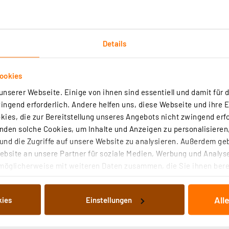
H24
(1)
Details
Fußbodenheizung intelligent – der Wandthermostat mit Schaltausgang
antriebe für Fußbodenheizungen direkt an und sorgt so für eine indivi
g im Raum.
ookies
rtig - Lieferzeit: 3-4 Werktage²
nserer Webseite. Einige von ihnen sind essentiell und damit für d
ngend erforderlich. Andere helfen uns, diese Webseite und ihre 
ies, die zur Bereitstellung unseres Angebots nicht zwingend erfo
den solche Cookies, um Inhalte und Anzeigen zu personalisieren,
nd die Zugriffe auf unsere Website zu analysieren. Außerdem ge
er-Set Wandthermostat mit Schaltausgang HmIP-BWTH für
bsite an unsere Partner für soziale Medien, Werbung und Analyse
 230 V
möglicherweise mit weiteren Daten zusammen, die Sie ihnen berei
 Dienste gesammelt haben. Indem Sie auf „Alle akzeptieren“ kli
(7)
von Informationen auf Ihrem gerät (§25 Abs.1 TTDSG) sowie der 
All
kies
Einstellungen
nachfolgend dargestellten bzw. die von Ihnen ausgewählten Verar
vorhandene Fußbodenheizung intelligent – der Wandthermostat mit
uert 230-V-Stellantriebe für Fußbodenheizungen direkt an und sorgt 
illierte Auflistung der einzelnen Cookies nach Zweck und Anbieter
 Heizungssteuerung im Raum.
ellungen“ abrufbar. Sie können die Verwendung nicht notwendiger