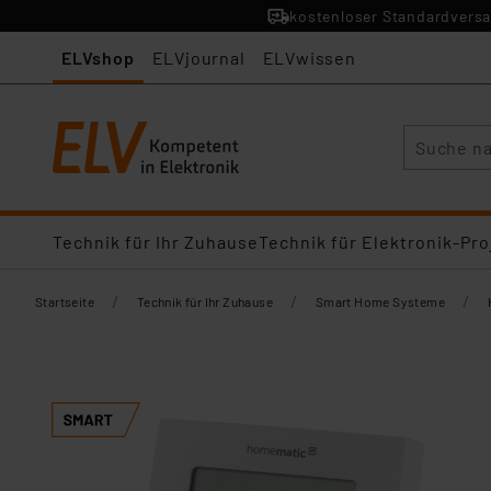
kostenloser Standardversa
ELVshop
ELVjournal
ELVwissen
Suche
Technik für Ihr Zuhause
Technik für Elektronik-Pro
/
/
/
Startseite
Technik für Ihr Zuhause
Smart Home Systeme