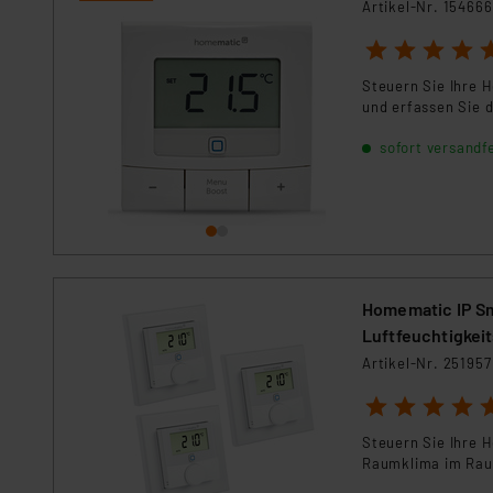
Artikel-Nr. 154666
1
2
3
4
5
Steuern Sie Ihre 
und erfassen Sie 
sofort versandfe
Homematic IP S
Luftfeuchtigkei
Artikel-Nr. 251957
1
2
3
4
5
Steuern Sie Ihre H
Raumklima im Rau