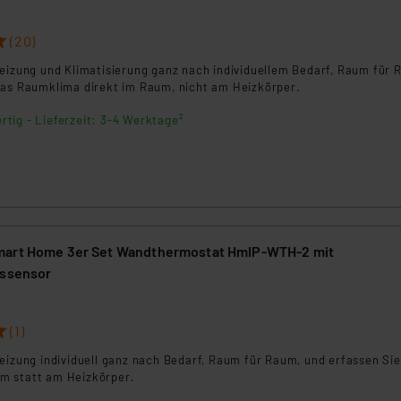
(20)
Heizung und Klimatisierung ganz nach individuellem Bedarf, Raum für 
das Raumklima direkt im Raum, nicht am Heizkörper.
rtig - Lieferzeit: 3-4 Werktage²
mart Home 3er Set Wandthermostat HmIP-WTH-2 mit
tssensor
(1)
eizung individuell ganz nach Bedarf, Raum für Raum, und erfassen Sie
m statt am Heizkörper.