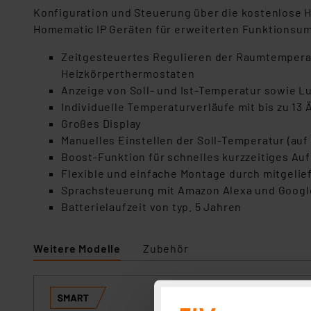
Konfiguration und Steuerung über die kostenlose 
Homematic IP Geräten für erweiterten Funktionsu
Zeitgesteuertes Regulieren der Raumtempera
Heizkörperthermostaten
Anzeige von Soll- und Ist-Temperatur sowie Lu
Individuelle Temperaturverläufe mit bis zu 13 
Großes Display
Manuelles Einstellen der Soll-Temperatur (auf 
Boost-Funktion für schnelles kurzzeitiges A
Flexible und einfache Montage durch mitgelie
Sprachsteuerung mit Amazon Alexa und Google 
Batterielaufzeit von typ. 5 Jahren
Weitere Modelle
Zubehör
Homematic IP Sm