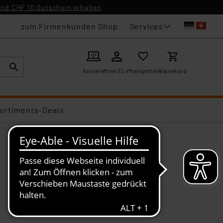
nd CHF 10 Gutschein erhalten
Services
zum Firmenkunden Shop
Karriere
Mein ELV
Merkzettel
Warenkorb
ortiments-Deals