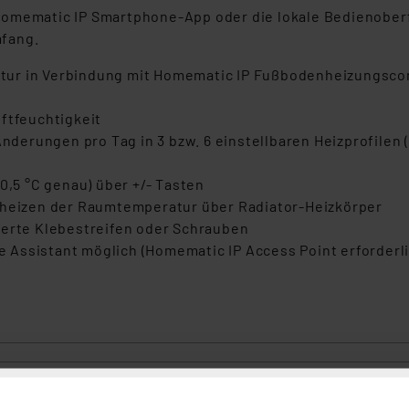
Homematic IP Smartphone-App oder die lokale Bedienoberf
mfang.
tur in Verbindung mit Homematic IP Fußbodenheizungscon
ftfeuchtigkeit
Änderungen pro Tag in 3 bzw. 6 einstellbaren Heizprofilen
0,5 °C genau) über +/- Tasten
ufheizen der Raumtemperatur über Radiator-Heizkörper
ferte Klebestreifen oder Schrauben
Assistant möglich (Homematic IP Access Point erforderli
art Home Wandthermostat mit Schaltausgang – für Markenscha