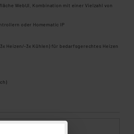
läche WebUI. Kombination mit einer Vielzahl von
trollern oder Homematic IP
 (3x Heizen/-3x Kühlen) für bedarfsgerechtes Heizen
ch)
lter,