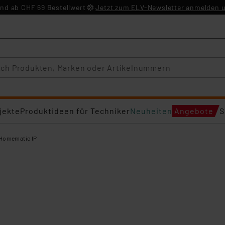
nd ab CHF 69 Bestellwert
Jetzt zum ELV-Newsletter anmelden u
jekte
Produktideen für Techniker
Neuheiten
Angebote
S
Homematic IP