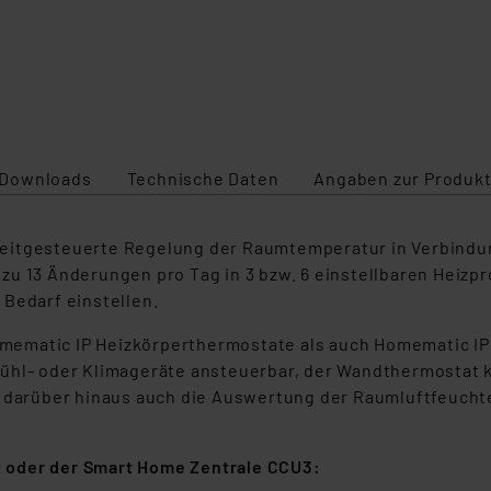
Downloads
Technische Daten
Angaben zur Produkt
zeitgesteuerte Regelung der Raumtemperatur in Verbind
u 13 Änderungen pro Tag in 3 bzw. 6 einstellbaren Heizpro
 Bedarf einstellen.
mematic IP Heizkörperthermostate als auch Homematic IP
ühl- oder Klimageräte ansteuerbar, der Wandthermostat k
t darüber hinaus auch die Auswertung der Raumluftfeucht
 oder der Smart Home Zentrale CCU3: