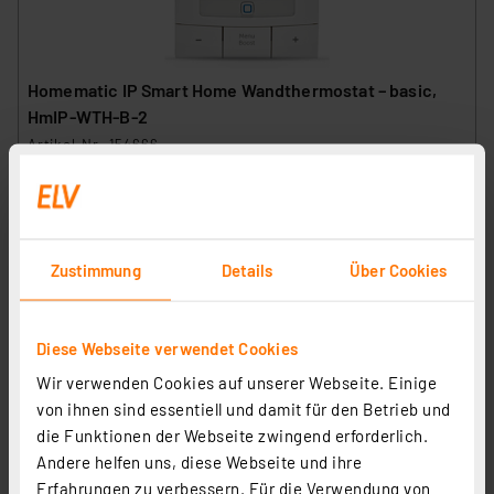
Homematic IP Smart Home Wandthermostat – basic,
HmIP-WTH-B-2
Artikel-Nr. 154666
1
2
3
4
5
(20)
48.09 CHF
inkl. MwSt.
Zustimmung
Details
Über Cookies
Informationen zu Versandkosten
Diese Webseite verwendet Cookies
Wir verwenden Cookies auf unserer Webseite. Einige
von ihnen sind essentiell und damit für den Betrieb und
die Funktionen der Webseite zwingend erforderlich.
Andere helfen uns, diese Webseite und ihre
Erfahrungen zu verbessern. Für die Verwendung von