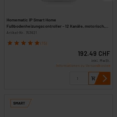
Homematic IP Smart Home
Fußbodenheizungscontroller – 12 Kanäle, motorisch,
HmIP-FALMOT-C12
Artikel-Nr. 153621
1
2
3
4
5
(15)
192.49 CHF
inkl. MwSt.
Informationen zu Versandkosten