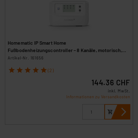
Homematic IP Smart Home
Fußbodenheizungscontroller – 8 Kanäle, motorisch,
HmIP-FALMOT-C8
Artikel-Nr. 161656
1
2
3
4
5
(2)
144.36 CHF
inkl. MwSt.
Informationen zu Versandkosten