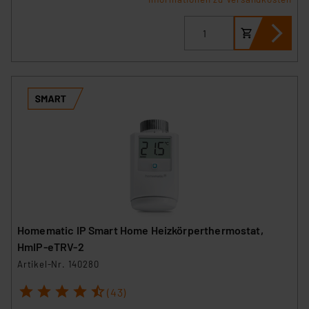
Homematic IP Smart Home Heizkörperthermostat,
HmIP-eTRV-2
Artikel-Nr. 140280
1
2
3
4
5
(43)