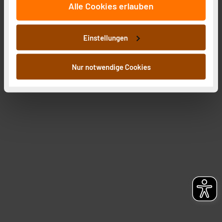
Alle Cookies erlauben
auf unsere Website zu analysieren. Außerdem geben
wir Informationen zu Ihrer Verwendung unserer Website
an unsere Partner für soziale Medien, Werbung und
Einstellungen
Analysen weiter. Unsere Partner führen diese
Informationen möglicherweise mit weiteren Daten
zusammen, die Sie ihnen bereitgestellt haben oder die
Nur notwendige Cookies
sie im Rahmen Ihrer Nutzung der Dienste gesammelt
haben. Indem Sie auf „Alle akzeptieren“ klicken,
stimmen Sie sowohl dem Speichern und Abrufen von
Informationen auf Ihrem gerät (§25 Abs.1 TTDSG) sowie
der anschließenden Weiterverarbeitung für die
nachfolgend dargestellten bzw. die von Ihnen
ausgewählten Verarbeitungszwecke (Art. 6 Abs.1a DSG-
VO) zu. Eine detaillierte Auflistung der einzelnen
Cookies nach Zweck und Anbieter ist durch Klick auf
den Button „Ablehnen oder Einstellungen“ abrufbar. Sie
können die Verwendung nicht notwendiger Cookies
ablehnen oder ihr ganz oder teilweise zustimmen. Ihre
erteilte Zustimmung können Sie jederzeit unter dem