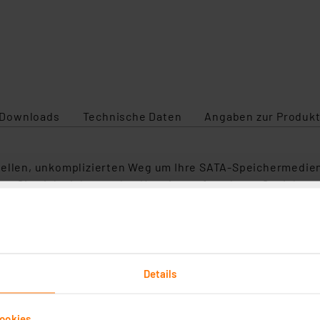
Downloads
Technische Daten
Angaben zur Produkt
hnellen, unkomplizierten Weg um Ihre SATA-Speichermedie
ern Sie sich nicht nur den Umstieg auf moderne Speicher
h ganz leicht Backups von Ihren Dateien und Programmen,
 Speichermediums sorgt bspw. dafür, dass Sie Ihren Compu
satz eines Computers vornehmen - einfach die zu klonend
Details
ekehrt) und den Prozess mit einem Knopfdruck starten. S
tt auf dem Laufenden halten.
ookies