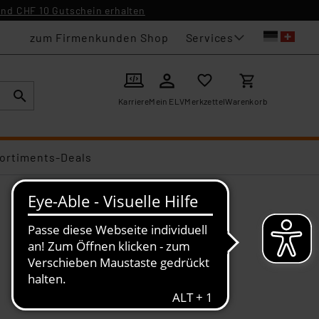
nd CHF 10 Gutschein erhalten
Services
zum Firmenkunden Shop
Karriere
Mein ELV
Merkzettel
Warenkorb
ortiments-Deals