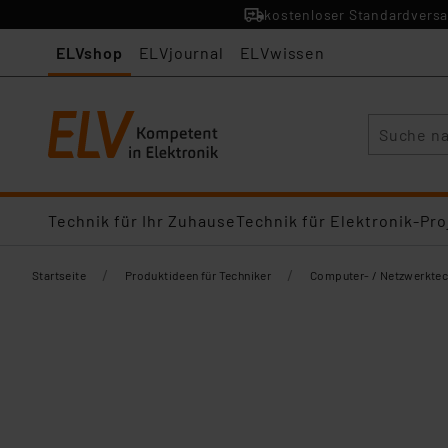
kostenloser Standardversa
ELVshop
ELVjournal
ELVwissen
Suche
Technik für Ihr Zuhause
Technik für Elektronik-Pro
/
/
Startseite
Produktideen für Techniker
Computer- / Netzwerktec