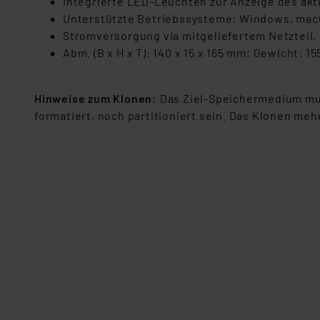
Integrierte LED-Leuchten zur Anzeige des aktu
dieser Drittanbieter umfasst
Unterstützte Betriebssysteme: Windows, ma
Nähere Infos zu diesen Drit
Stromversorgung via mitgeliefertem Netzteil, 
Für die USA besteht kein A
Abm. (B x H x T): 140 x 15 x 165 mm; Gewicht: 15
Datenschutz nach EU-Standa
Daten in Überwachungsprogr
Unsere Kooperation mit dies
Hinweise zum Klonen:
Das Ziel-Speichermedium mus
Kommission sowie einer eige
formatiert, noch partitioniert sein. Das Klonen me
Daten, verbundenen Risiken
Impressum
|
Datenschutzer