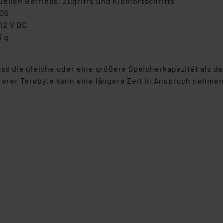
ellen Betriebs, Zugriffs und Klonfortschritts
 daher ggf. auch die Verarbeitung Ihrer Daten in den USA gemäß Art
cOS
tanbietern und zu der jeweiligen Datenübermittlung erhalten Sie i
12 V DC
ngemessenheitsbeschluss der EU. Dies bedeutet, dass die USA al
5 g
rds eingestuft wird. So besteht etwa das Risiko, dass US-Beh
ammen verarbeiten, ohne dass hiergegen Klagemöglichkeiten fü
en Dienstleistern stützt sich auf die Standarddatenschutzklause
s die gleiche oder eine größere Speicherkapazität als d
nen Beurteilung der mit der Datenübermittlung, insbesondere der
hrerer Terabyte kann eine längere Zeit in Anspruch nehmen
.“
klärung