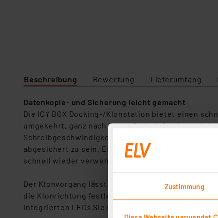
Beschreibung
Bewertung
Lieferumfang
Datenkopie- und Sicherung leicht gemacht
Die ICY BOX Docking-/Klonstation bietet einen sc
umgekehrt, ganz nach Ihrem Bedarf. Somit erleicht
Schreibgeschwindigkeiten, sondern erschaffen auc
abgesichert zu sein. Eine Kopie Ihres bootfähigen
schnell wieder verwenden können.
Der Klonvorgang lässt sich komplett ohne den Ein
Zustimmung
die Klonrichtung festlegen (SATA zu NVMe oder umg
integrierten LEDs Sie über den aktuellen Fortschri
Diese Webseite verwendet C