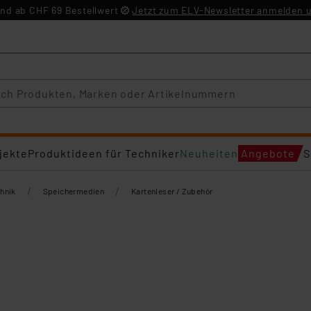
nd ab CHF 69 Bestellwert
Jetzt zum ELV-Newsletter anmelden u
jekte
Produktideen für Techniker
Neuheiten
Angebote
S
/
/
hnik
Speichermedien
Kartenleser / Zubehör