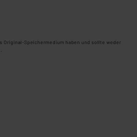
. 49 (1) lit. a DSGVO.
n der Datenschutzerklärung.
s Land mit unzureichendem
örden personenbezogene
r Europäer bestehen.
ln der Europäischen
as Original-Speichermedium haben und sollte weder
 Art der übermittelten
.