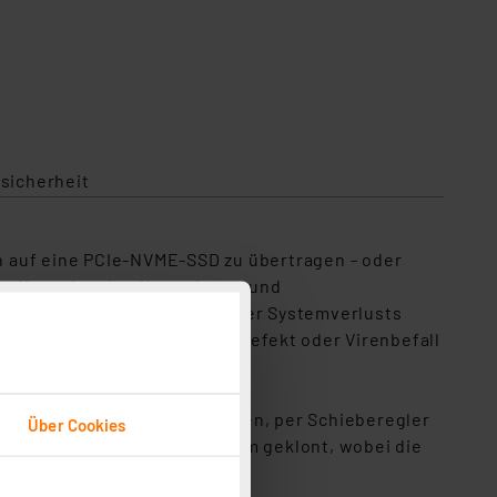
sicherheit
n auf eine PCIe-NVME-SSD zu übertragen - oder
medien mit schnelleren Lese- und
 um im Falle eines Daten- oder Systemverlusts
ter auch nach einem Plattendefekt oder Virenbefall
en Speichermedien anschließen, per Schieberegler
Über Cookies
chon wird Ihr Speichermedium geklont, wobei die