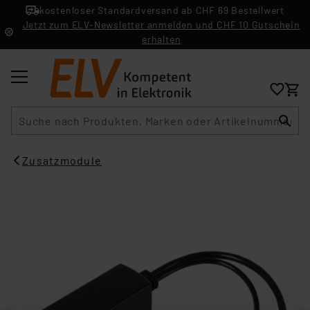
kostenloser Standardversand ab CHF 69 Bestellwert
Jetzt zum ELV-Newsletter anmelden und CHF 10 Gutschein
erhalten
Suche
Zusatzmodule