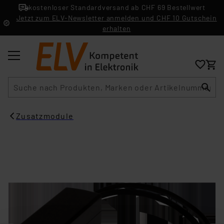
kostenloser Standardversand ab CHF 69 Bestellwert
Jetzt zum ELV-Newsletter anmelden und CHF 10 Gutschein
erhalten
Suche
Zusatzmodule