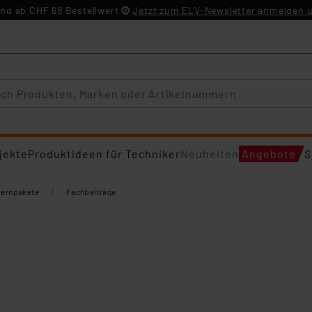
nd ab CHF 69 Bestellwert
Jetzt zum ELV-Newsletter anmelden u
jekte
Produktideen für Techniker
Neuheiten
Angebote
S
/
Lernpakete
Fachbeiträge