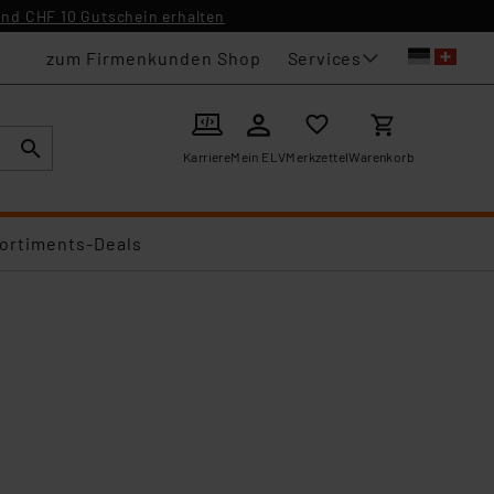
nd CHF 10 Gutschein erhalten
Services
zum Firmenkunden Shop
Karriere
Mein ELV
Merkzettel
Warenkorb
ortiments-Deals