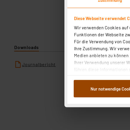
Diese Webseite verwendet C
Wir verwenden Cookies auf u
Funktionen der Webseite zwi
Für die Verwendung von Cook
Downloads
Ihre Zustimmung. Wir verwen
Medien anbieten zu können u
Ihrer Verwendung unserer We
Journalbericht
führen diese Informationen 
im Rahmen Ihrer Nutzung der
dem Speichern und Abrufen 
Nur notwendige Coo
Weiterverarbeitung für die 
Abs.1a DSG-VO) zu. Eine deta
Button „Ablehnen oder Einst
ganz oder teilweise zustimm
anpassen oder widerrufen. 
Auswertung und Analyse bis 