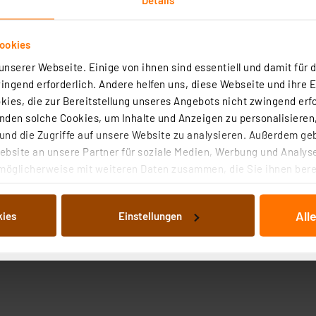
ookies
nserer Webseite. Einige von ihnen sind essentiell und damit für d
ngend erforderlich. Andere helfen uns, diese Webseite und ihre 
ies, die zur Bereitstellung unseres Angebots nicht zwingend erfo
den solche Cookies, um Inhalte und Anzeigen zu personalisieren,
nd die Zugriffe auf unsere Website zu analysieren. Außerdem ge
bsite an unsere Partner für soziale Medien, Werbung und Analyse
möglicherweise mit weiteren Daten zusammen, die Sie ihnen berei
 Dienste gesammelt haben. Indem Sie auf „Alle akzeptieren“ kli
von Informationen auf Ihrem gerät (§25 Abs.1 TTDSG) sowie der 
All
kies
Einstellungen
nachfolgend dargestellten bzw. die von Ihnen ausgewählten Verar
illierte Auflistung der einzelnen Cookies nach Zweck und Anbieter
ellungen“ abrufbar. Sie können die Verwendung nicht notwendiger
en. Ihre erteilte Zustimmung können Sie jederzeit unter dem Link
Die Rechtmäßigkeit der Speicherung, Abrufung und Weiterverarbei
zum Zeitpunkt des Widerrufs bleibt hiervon unberührt. Ihre Brow