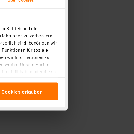
en Betrieb und die
Erfahrungen zu verbessern.
rderlich sind, benötigen wir
 Funktionen für soziale
ben wir Informationen zu
n weiter. Unsere Partner
tgestellt haben oder die sie
cken, stimmen Sie sowohl
anschließenden
e Cookies erlauben
beitungszwecke (Art. 6
 ist durch Klick auf den
 Cookies ablehnen oder ihr
 „Cookie Einstellungen“
tung dieser Daten zur
ser-Einstellungen können