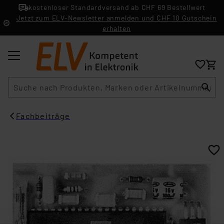
kostenloser Standardversand ab CHF 69 Bestellwert
Jetzt zum ELV-Newsletter anmelden und CHF 10 Gutschein
erhalten
Suche
Fachbeiträge