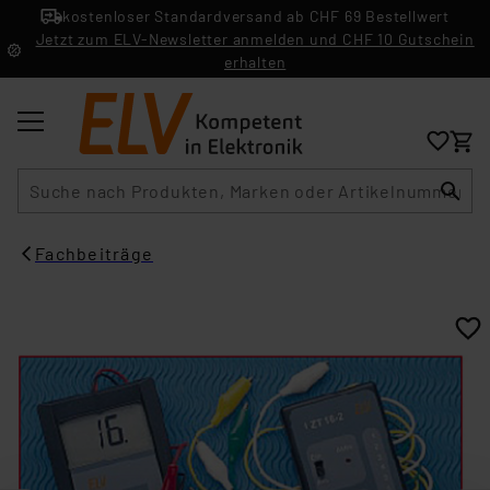
kostenloser Standardversand ab CHF 69 Bestellwert
Jetzt zum ELV-Newsletter anmelden und CHF 10 Gutschein
erhalten
Suche
Fachbeiträge