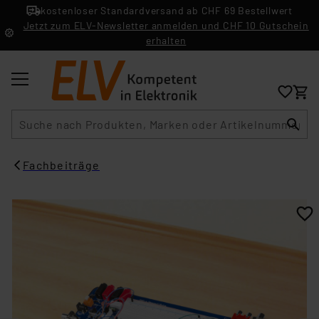
kostenloser Standardversand ab CHF 69 Bestellwert
Jetzt zum ELV-Newsletter anmelden und CHF 10 Gutschein
erhalten
Suche
Fachbeiträge