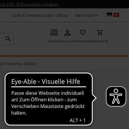
nd CHF 10 Gutschein erhalten
Services
zum Firmenkunden Shop
Karriere
Mein ELV
Merkzettel
Warenkorb
ortiments-Deals