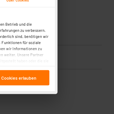
en Betrieb und die
Erfahrungen zu verbessern.
rderlich sind, benötigen wir
 Funktionen für soziale
ben wir Informationen zu
n weiter. Unsere Partner
tgestellt haben oder die sie
cken, stimmen Sie sowohl
anschließenden
e Cookies erlauben
beitungszwecke (Art. 6
 ist durch Klick auf den
 Cookies ablehnen oder ihr
 „Cookie Einstellungen“
tung dieser Daten zur
ser-Einstellungen können