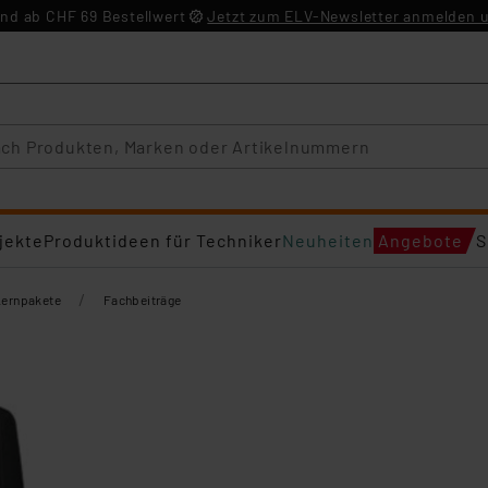
nd ab CHF 69 Bestellwert
Jetzt zum ELV-Newsletter anmelden u
jekte
Produktideen für Techniker
Neuheiten
Angebote
S
/
Lernpakete
Fachbeiträge