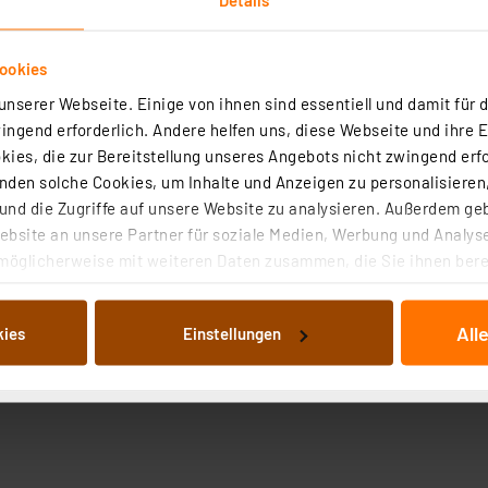
ookies
nserer Webseite. Einige von ihnen sind essentiell und damit für d
ngend erforderlich. Andere helfen uns, diese Webseite und ihre 
ies, die zur Bereitstellung unseres Angebots nicht zwingend erfo
den solche Cookies, um Inhalte und Anzeigen zu personalisieren,
nd die Zugriffe auf unsere Website zu analysieren. Außerdem ge
bsite an unsere Partner für soziale Medien, Werbung und Analyse
möglicherweise mit weiteren Daten zusammen, die Sie ihnen berei
 Dienste gesammelt haben. Indem Sie auf „Alle akzeptieren“ kli
von Informationen auf Ihrem gerät (§25 Abs.1 TTDSG) sowie der 
All
kies
Einstellungen
nachfolgend dargestellten bzw. die von Ihnen ausgewählten Verar
illierte Auflistung der einzelnen Cookies nach Zweck und Anbieter
ellungen“ abrufbar. Sie können die Verwendung nicht notwendiger
en. Ihre erteilte Zustimmung können Sie jederzeit unter dem Link
Die Rechtmäßigkeit der Speicherung, Abrufung und Weiterverarbei
zum Zeitpunkt des Widerrufs bleibt hiervon unberührt. Ihre Brow