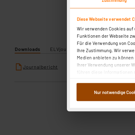
Diese Webseite verwendet C
Wir verwenden Cookies auf u
Funktionen der Webseite zwi
Für die Verwendung von Cook
Downloads
ELVjournal
Ihre Zustimmung. Wir verwen
Medien anbieten zu können u
Ihrer Verwendung unserer We
Journalbericht
führen diese Informationen 
im Rahmen Ihrer Nutzung der
dem Speichern und Abrufen 
Nur notwendige Coo
Weiterverarbeitung für die 
Abs.1a DSG-VO) zu. Eine deta
Button „Ablehnen oder Einst
ganz oder teilweise zustimm
anpassen oder widerrufen. 
Auswertung und Analyse bis 