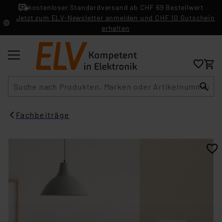
kostenloser Standardversand ab CHF 69 Bestellwert
Jetzt zum ELV-Newsletter anmelden und CHF 10 Gutschein
erhalten
Suche
Fachbeiträge