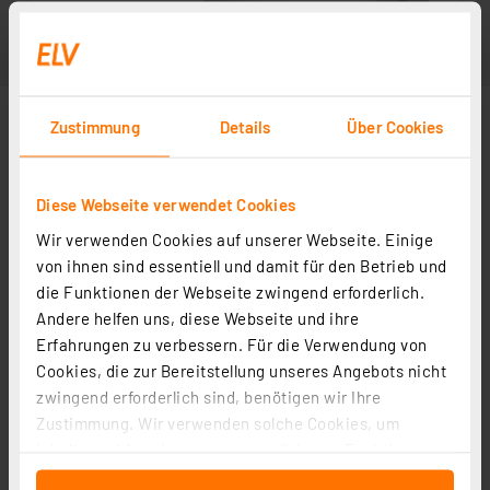
Zustimmung
Details
Über Cookies
Diese Webseite verwendet Cookies
Wir verwenden Cookies auf unserer Webseite. Einige
von ihnen sind essentiell und damit für den Betrieb und
die Funktionen der Webseite zwingend erforderlich.
Andere helfen uns, diese Webseite und ihre
In Fachbeitrag enthalten
Erfahrungen zu verbessern. Für die Verwendung von
Cookies, die zur Bereitstellung unseres Angebots nicht
zwingend erforderlich sind, benötigen wir Ihre
Leser testen den Auto-Back-up-Adapter Qubii für
Zustimmung. Wir verwenden solche Cookies, um
iPhone/iPad
Inhalte und Anzeigen zu personalisieren, Funktionen
Artikel-Nr. 251522
für soziale Medien anbieten zu können und die Zugriffe