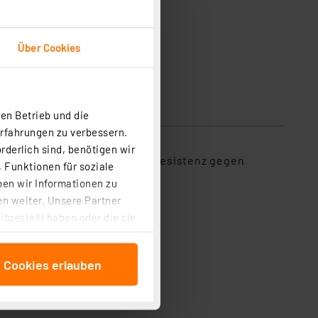
Über Cookies
en Betrieb und die
sicherheit
Erfahrungen zu verbessern.
rderlich sind, benötigen wir
gsspannung sowie eine hohe Resistenz gegen
 Funktionen für soziale
ben wir Informationen zu
n weiter. Unsere Partner
tgestellt haben oder die sie
cken, stimmen Sie sowohl
anschließenden
e Cookies erlauben
beitungszwecke (Art. 6
 ist durch Klick auf den
 Cookies ablehnen oder ihr