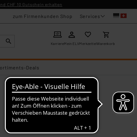
nd CHF 10 Gutschein erhalten
Services
zum Firmenkunden Shop
Karriere
Mein ELV
Merkzettel
Warenkorb
ortiments-Deals