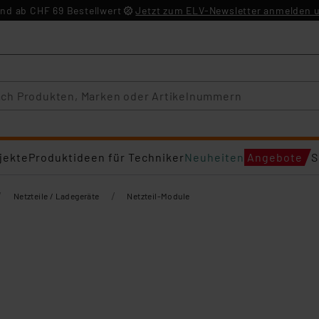
nd ab CHF 69 Bestellwert
Jetzt zum ELV-Newsletter anmelden u
jekte
Produktideen für Techniker
Neuheiten
Angebote
S
/
/
Netzteile / Ladegeräte
Netzteil-Module