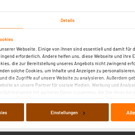
Details
ookies
nserer Webseite. Einige von ihnen sind essentiell und damit für d
Downloads
Technische Daten
Angaben zur Produkt
ngend erforderlich. Andere helfen uns, diese Webseite und ihre 
ies, die zur Bereitstellung unseres Angebots nicht zwingend erfo
e Lastausregelung und damit eine sehr konstante Ausgan
den solche Cookies, um Inhalte und Anzeigen zu personalisieren,
nd die Zugriffe auf unsere Website zu analysieren. Außerdem ge
t Ausnahme von Lichteffektgeräten) zugelassen.
bsite an unsere Partner für soziale Medien, Werbung und Analyse
möglicherweise mit weiteren Daten zusammen, die Sie ihnen berei
 V AC/127–370 V DC
 Dienste gesammelt haben. Indem Sie auf „Alle akzeptieren“ kli
von Informationen auf Ihrem gerät (§25 Abs.1 TTDSG) sowie der 
chutz
All
kies
Einstellungen
nachfolgend dargestellten bzw. die von Ihnen ausgewählten Verar
illierte Auflistung der einzelnen Cookies nach Zweck und Anbieter
ellungen“ abrufbar. Sie können die Verwendung nicht notwendiger