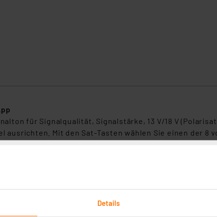
App
on für Signalqualität, Signalstärke, 13 V/18 V (Polarisati
l ausrichten. Mit den Sat-Tasten wählen Sie einen der 8 vo
 Türksat 42° E, Thor 0,8° W, Astra 4A 4,8° E und Astra 3B 2
ort“ LED angezeigt wenn ein Problem an Ihrer Verbindung v
t die Qualitätsanzeige nur beim ausgewählten Satelliten 
er mit wenig Erfahrung. Ihr Smartphone-Display zeigt Ihn
Details