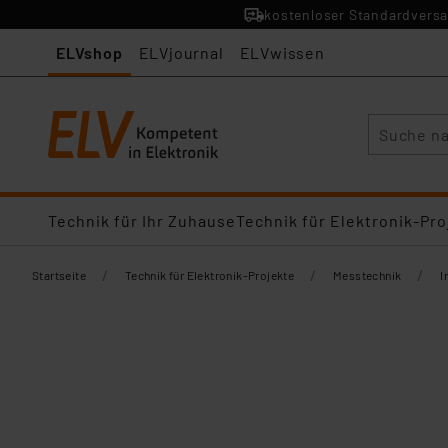
kostenloser Standardversa
ELVshop
ELVjournal
ELVwissen
Suche
Technik für Ihr Zuhause
Technik für Elektronik-Pro
/
/
/
Startseite
Technik für Elektronik-Projekte
Messtechnik
I