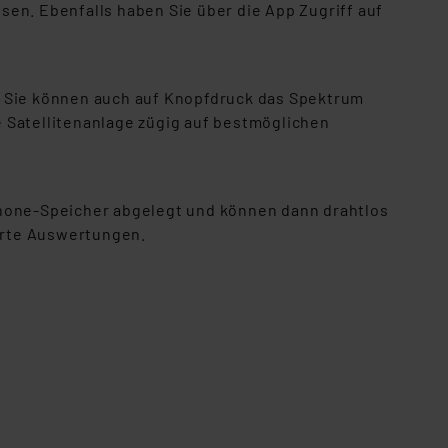
en. Ebenfalls haben Sie über die App Zugriff auf
Einbindung von Cookies
. 49 (1) lit. a DSGVO.
n der Datenschutzerklärung.
. Sie können auch auf Knopfdruck das Spektrum
s Land mit unzureichendem
 Satellitenanlage zügig auf bestmöglichen
örden personenbezogene
r Europäer bestehen.
ln der Europäischen
 Art der übermittelten
hone-Speicher abgelegt und können dann drahtlos
erte Auswertungen.