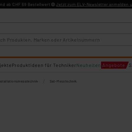
nd ab CHF 69 Bestellwert
Jetzt zum ELV-Newsletter anmelden u
jekte
Produktideen für Techniker
Neuheiten
Angebote
S
/
nstallationsmesstechnik
Sat-Messtechnik