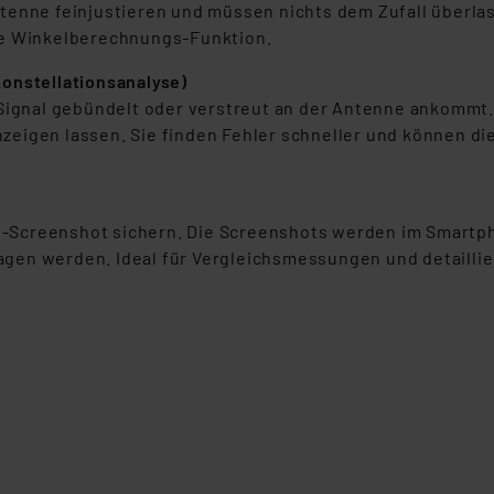
enne feinjustieren und müssen nichts dem Zufall überlass
beiten personenbezogene Daten in den USA. Ihre Einwilligung zur 
ie Winkelberechnungs-Funktion.
 daher ggf. auch die Verarbeitung Ihrer Daten in den USA gemäß Art
onstellationsanalyse)
tanbietern und zu der jeweiligen Datenübermittlung erhalten Sie i
-Signal gebündelt oder verstreut an der Antenne ankommt
ngemessenheitsbeschluss der EU. Dies bedeutet, dass die USA al
eigen lassen. Sie finden Fehler schneller und können die
rds eingestuft wird. So besteht etwa das Risiko, dass US-Beh
ammen verarbeiten, ohne dass hiergegen Klagemöglichkeiten fü
en Dienstleistern stützt sich auf die Standarddatenschutzklause
nen Beurteilung der mit der Datenübermittlung, insbesondere der
-Screenshot sichern. Die Screenshots werden im Smartp
.“
gen werden. Ideal für Vergleichsmessungen und detailli
klärung