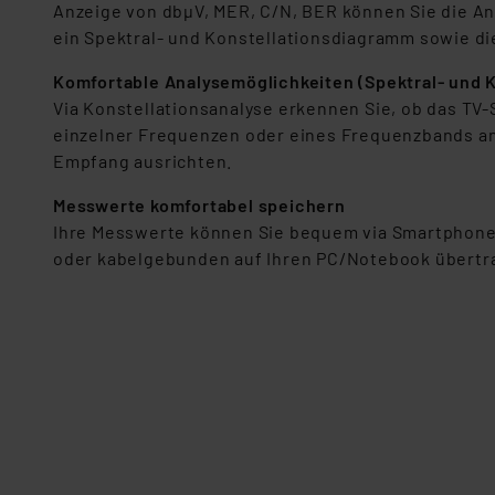
Anzeige von dbμV, MER, C/N, BER können Sie die Ant
„Einige Drittanbieter verar
ein Spektral- und Konstellationsdiagramm sowie d
dieser Drittanbieter umfasst
Komfortable Analysemöglichkeiten (Spektral- und K
Nähere Infos zu diesen Drit
Via Konstellationsanalyse erkennen Sie, ob das TV
Für die USA besteht kein A
einzelner Frequenzen oder eines Frequenzbands anz
Datenschutz nach EU-Standa
Empfang ausrichten.
Daten in Überwachungsprogr
Unsere Kooperation mit dies
Messwerte komfortabel speichern
Kommission sowie einer eige
Ihre Messwerte können Sie bequem via Smartphone
Daten, verbundenen Risiken
oder kabelgebunden auf Ihren PC/Notebook übertra
Impressum
|
Datenschutzer