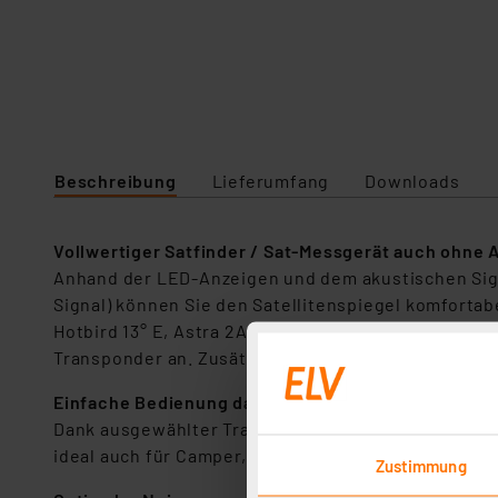
Beschreibung
Lieferumfang
Downloads
Vollwertiger Satfinder / Sat-Messgerät auch ohne 
Anhand der LED-Anzeigen und dem akustischen Signalt
Signal) können Sie den Satellitenspiegel komfortabe
Hotbird 13° E, Astra 2A 28,2° E, Hellas Sat 2 39° E,
Transponder an. Zusätzlich wird Ihnen über die „Sh
Einfache Bedienung dank hilfreicher Features
Dank ausgewählter Transponder im Satfinder sprich
ideal auch für Camper, Lkw-/Fernfahrer und Anwend
Zustimmung