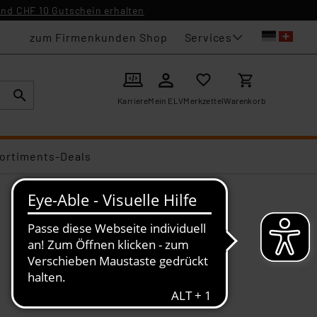
nd CHF 10 Gutschein erhalten
Services
zum Firmenkunden Shop
Karriere
Mein ELV
Merkzettel
Warenkorb
ortiments-Deals