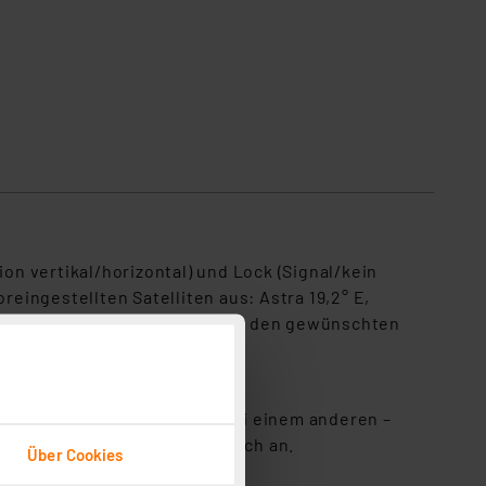
on vertikal/horizontal) und Lock (Signal/kein
reingestellten Satelliten aus: Astra 19,2° E,
3,5° E. Via TP+/-Taste wählen Sie den gewünschten
orliegt.
an und nicht versehentlich bei einem anderen –
en die Messwerte übersichtlich an.
Über Cookies