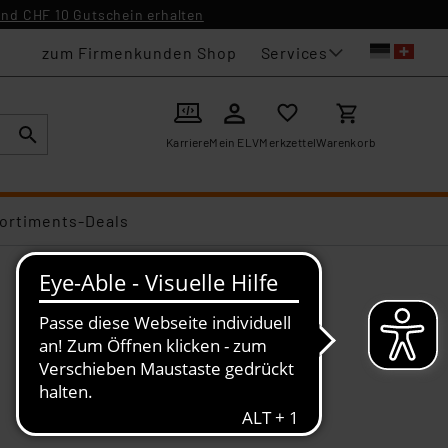
nd CHF 10 Gutschein erhalten
Services
zum Firmenkunden Shop
Karriere
Mein ELV
Merkzettel
Warenkorb
ortiments-Deals