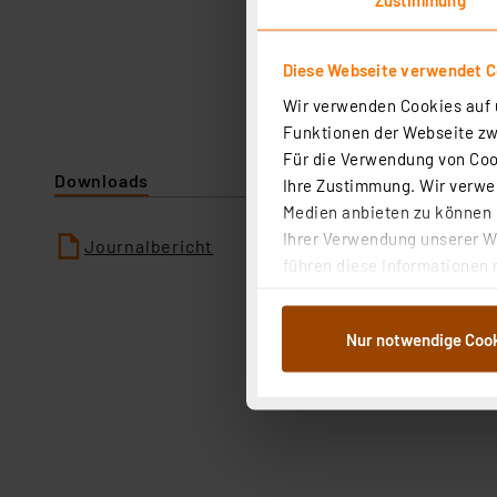
Diese Webseite verwendet C
Wir verwenden Cookies auf u
Funktionen der Webseite zwi
Für die Verwendung von Cook
Downloads
Ihre Zustimmung. Wir verwen
Medien anbieten zu können u
Ihrer Verwendung unserer We
Journalbericht
führen diese Informationen 
im Rahmen Ihrer Nutzung der
dem Speichern und Abrufen 
Nur notwendige Coo
Weiterverarbeitung für die 
Abs.1a DSG-VO) zu. Eine deta
Button „Ablehnen oder Einst
ganz oder teilweise zustimm
anpassen oder widerrufen. 
Auswertung und Analyse bis 