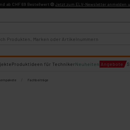
nd ab CHF 69 Bestellwert
Jetzt zum ELV-Newsletter anmelden u
jekte
Produktideen für Techniker
Neuheiten
Angebote
S
/
Lernpakete
Fachbeiträge