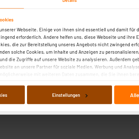
ookies
nserer Webseite. Einige von ihnen sind essentiell und damit für d
ngend erforderlich. Andere helfen uns, diese Webseite und ihre 
ies, die zur Bereitstellung unseres Angebots nicht zwingend erfo
den solche Cookies, um Inhalte und Anzeigen zu personalisieren,
nd die Zugriffe auf unsere Website zu analysieren. Außerdem ge
bsite an unsere Partner für soziale Medien, Werbung und Analyse
möglicherweise mit weiteren Daten zusammen, die Sie ihnen berei
 Dienste gesammelt haben. Indem Sie auf „Alle akzeptieren“ kli
von Informationen auf Ihrem gerät (§25 Abs.1 TTDSG) sowie der 
All
kies
Einstellungen
nachfolgend dargestellten bzw. die von Ihnen ausgewählten Verar
illierte Auflistung der einzelnen Cookies nach Zweck und Anbieter
ellungen“ abrufbar. Sie können die Verwendung nicht notwendiger
en. Ihre erteilte Zustimmung können Sie jederzeit unter dem Link
Die Rechtmäßigkeit der Speicherung, Abrufung und Weiterverarbei
zum Zeitpunkt des Widerrufs bleibt hiervon unberührt. Ihre Brow