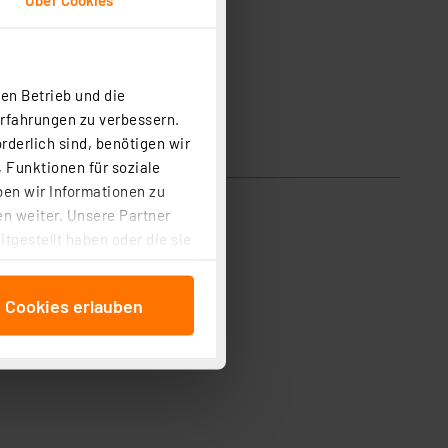
en Betrieb und die
Erfahrungen zu verbessern.
rderlich sind, benötigen wir
 Funktionen für soziale
ben wir Informationen zu
n weiter. Unsere Partner
tgestellt haben oder die sie
cken, stimmen Sie sowohl
anschließenden
e Cookies erlauben
beitungszwecke (Art. 6
 ist durch Klick auf den
 Cookies ablehnen oder ihr
 „Cookie Einstellungen“
tung dieser Daten zur
ser-Einstellungen können