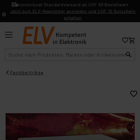
kostenloser Standardversand ab CHF 69 Bestellwert
Jetzt zum ELV-Newsletter anmelden und CHF 10 Gutschein
erhalten
Suche
Fachbeiträge