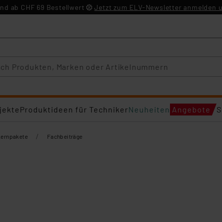
nd ab CHF 69 Bestellwert
Jetzt zum ELV-Newsletter anmelden u
jekte
Produktideen für Techniker
Neuheiten
Angebote
S
/
Lernpakete
Fachbeiträge