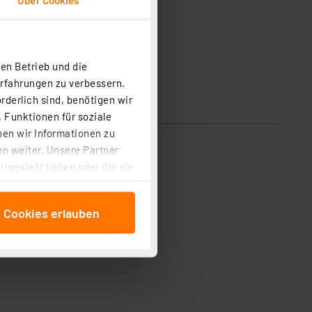
en Betrieb und die
Erfahrungen zu verbessern.
rderlich sind, benötigen wir
 Funktionen für soziale
ben wir Informationen zu
n weiter. Unsere Partner
tgestellt haben oder die sie
cken, stimmen Sie sowohl
anschließenden
e Cookies erlauben
beitungszwecke (Art. 6
 ist durch Klick auf den
 Cookies ablehnen oder ihr
 „Cookie Einstellungen“
tung dieser Daten zur
ser-Einstellungen können