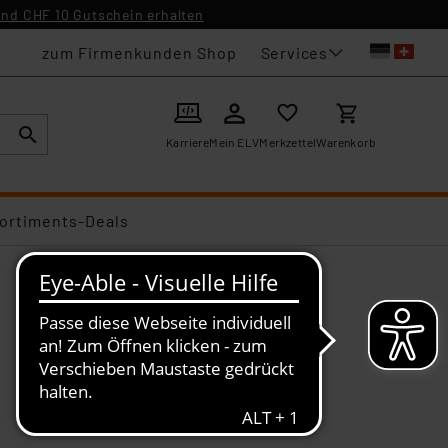
nd CHF 10 Gutschein erhalten
Services
zum Firmenkunden Shop
Karriere
Mein ELV
Merkzettel
Warenkorb
ortiments-Deals