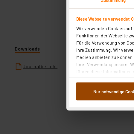
Diese Webseite verwendet C
Wir verwenden Cookies auf u
Funktionen der Webseite zwi
Für die Verwendung von Cook
Downloads
Ihre Zustimmung. Wir verwen
Medien anbieten zu können u
Ihrer Verwendung unserer We
Journalbericht
führen diese Informationen 
im Rahmen Ihrer Nutzung der
dem Speichern und Abrufen 
Nur notwendige Coo
Weiterverarbeitung für die 
Abs.1a DSG-VO) zu. Eine deta
Button „Ablehnen oder Einst
ganz oder teilweise zustimm
anpassen oder widerrufen. 
Auswertung und Analyse bis 