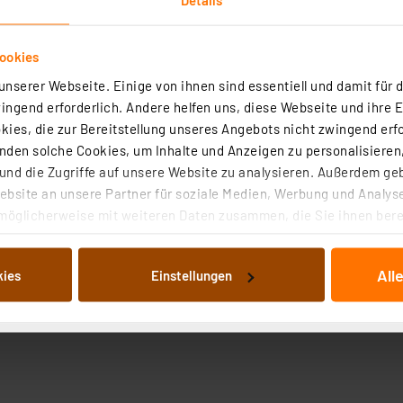
ookies
nserer Webseite. Einige von ihnen sind essentiell und damit für d
ngend erforderlich. Andere helfen uns, diese Webseite und ihre 
ies, die zur Bereitstellung unseres Angebots nicht zwingend erfo
den solche Cookies, um Inhalte und Anzeigen zu personalisieren,
nd die Zugriffe auf unsere Website zu analysieren. Außerdem ge
bsite an unsere Partner für soziale Medien, Werbung und Analyse
möglicherweise mit weiteren Daten zusammen, die Sie ihnen berei
 Dienste gesammelt haben. Indem Sie auf „Alle akzeptieren“ kli
von Informationen auf Ihrem gerät (§25 Abs.1 TTDSG) sowie der 
All
kies
Einstellungen
nachfolgend dargestellten bzw. die von Ihnen ausgewählten Verar
illierte Auflistung der einzelnen Cookies nach Zweck und Anbieter
ellungen“ abrufbar. Sie können die Verwendung nicht notwendiger
en. Ihre erteilte Zustimmung können Sie jederzeit unter dem Link
Die Rechtmäßigkeit der Speicherung, Abrufung und Weiterverarbei
zum Zeitpunkt des Widerrufs bleibt hiervon unberührt. Ihre Brow