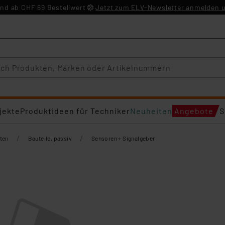
nd ab CHF 69 Bestellwert
Jetzt zum ELV-Newsletter anmelden u
jekte
Produktideen für Techniker
Neuheiten
Angebote
S
/
/
ten
Bauteile, passiv
Sensoren + Signalgeber