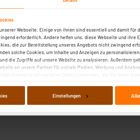
ookies
nserer Webseite. Einige von ihnen sind essentiell und damit für d
ngend erforderlich. Andere helfen uns, diese Webseite und ihre 
ies, die zur Bereitstellung unseres Angebots nicht zwingend erfo
den solche Cookies, um Inhalte und Anzeigen zu personalisieren,
nd die Zugriffe auf unsere Website zu analysieren. Außerdem ge
bsite an unsere Partner für soziale Medien, Werbung und Analyse
möglicherweise mit weiteren Daten zusammen, die Sie ihnen berei
 Dienste gesammelt haben. Indem Sie auf „Alle akzeptieren“ kli
von Informationen auf Ihrem gerät (§25 Abs.1 TTDSG) sowie der 
All
kies
Einstellungen
nachfolgend dargestellten bzw. die von Ihnen ausgewählten Verar
illierte Auflistung der einzelnen Cookies nach Zweck und Anbieter
ellungen“ abrufbar. Sie können die Verwendung nicht notwendiger
en. Ihre erteilte Zustimmung können Sie jederzeit unter dem Link
Die Rechtmäßigkeit der Speicherung, Abrufung und Weiterverarbei
zum Zeitpunkt des Widerrufs bleibt hiervon unberührt. Ihre Brow