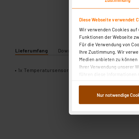
Diese Webseite verwendet C
Wir verwenden Cookies auf u
Funktionen der Webseite zwi
Für die Verwendung von Cook
Lieferumfang
Downloads
Technische Daten
Ihre Zustimmung. Wir verwen
Medien anbieten zu können u
Ihrer Verwendung unserer We
• 1x Temperatursensor KTY81-121
führen diese Informationen 
im Rahmen Ihrer Nutzung der
dem Speichern und Abrufen 
Nur notwendige Coo
Weiterverarbeitung für die 
Abs.1a DSG-VO) zu. Eine deta
Button „Ablehnen oder Einst
ganz oder teilweise zustimm
anpassen oder widerrufen. 
Auswertung und Analyse bis 