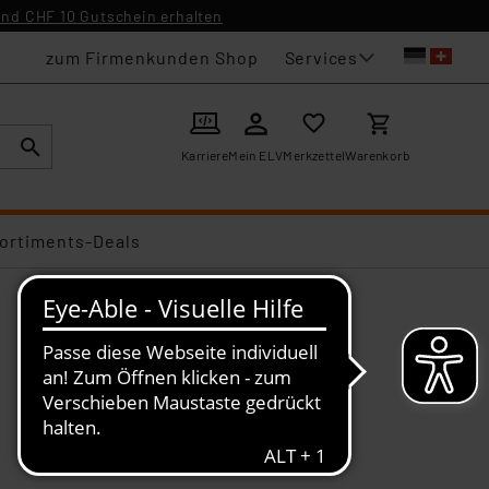
nd CHF 10 Gutschein erhalten
Services
zum Firmenkunden Shop
Karriere
Mein ELV
Merkzettel
Warenkorb
ortiments-Deals