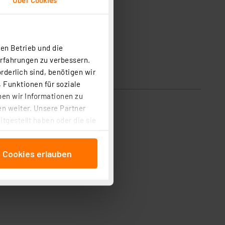
en Betrieb und die
Erfahrungen zu verbessern.
rderlich sind, benötigen wir
 Funktionen für soziale
ben wir Informationen zu
n weiter. Unsere Partner
tgestellt haben oder die sie
cken, stimmen Sie sowohl
anschließenden
e Cookies erlauben
beitungszwecke (Art. 6
 ist durch Klick auf den
 Cookies ablehnen oder ihr
 „Cookie Einstellungen“
tung dieser Daten zur
ser-Einstellungen können