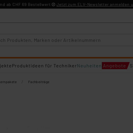
nd ab CHF 69 Bestellwert
Jetzt zum ELV-Newsletter anmelden u
jekte
Produktideen für Techniker
Neuheiten
Angebote
S
/
Lernpakete
Fachbeiträge