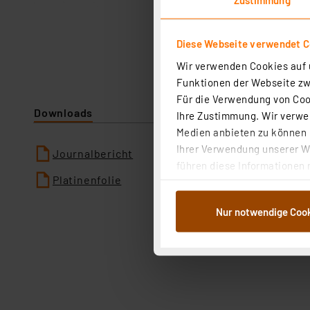
Diese Webseite verwendet C
Wir verwenden Cookies auf u
Funktionen der Webseite zwi
Für die Verwendung von Cook
Downloads
Ihre Zustimmung. Wir verwen
Medien anbieten zu können u
Ihrer Verwendung unserer We
Journalbericht
führen diese Informationen 
Platinenfolie
im Rahmen Ihrer Nutzung der
dem Speichern und Abrufen 
Nur notwendige Coo
Weiterverarbeitung für die 
Abs.1a DSG-VO) zu. Eine deta
Button „Ablehnen oder Einst
ganz oder teilweise zustimm
anpassen oder widerrufen. 
Auswertung und Analyse bis 