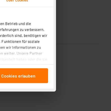
en Betrieb und die
Erfahrungen zu verbessern.
rderlich sind, benötigen wir
 Funktionen für soziale
ben wir Informationen zu
n weiter. Unsere Partner
tgestellt haben oder die sie
cken, stimmen Sie sowohl
anschließenden
e Cookies erlauben
beitungszwecke (Art. 6
 ist durch Klick auf den
 Cookies ablehnen oder ihr
 „Cookie Einstellungen“
tung dieser Daten zur
ser-Einstellungen können