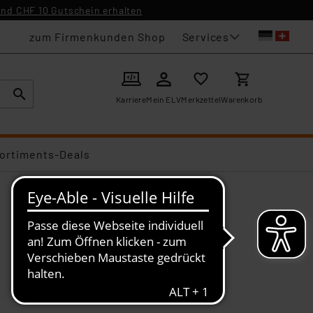
nd CHF 10 Gutschein erhalten
Services
zum Firmenkunden Shop
Karriere
Mein ELV
Merkzettel
Warenkorb
ortiments-Deals