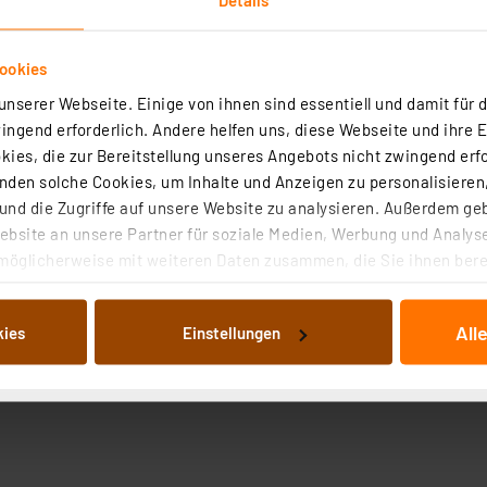
ookies
nserer Webseite. Einige von ihnen sind essentiell und damit für d
ngend erforderlich. Andere helfen uns, diese Webseite und ihre 
ies, die zur Bereitstellung unseres Angebots nicht zwingend erfo
den solche Cookies, um Inhalte und Anzeigen zu personalisieren,
nd die Zugriffe auf unsere Website zu analysieren. Außerdem ge
bsite an unsere Partner für soziale Medien, Werbung und Analyse
möglicherweise mit weiteren Daten zusammen, die Sie ihnen berei
 Dienste gesammelt haben. Indem Sie auf „Alle akzeptieren“ kli
von Informationen auf Ihrem gerät (§25 Abs.1 TTDSG) sowie der 
All
kies
Einstellungen
nachfolgend dargestellten bzw. die von Ihnen ausgewählten Verar
illierte Auflistung der einzelnen Cookies nach Zweck und Anbieter
ellungen“ abrufbar. Sie können die Verwendung nicht notwendiger
en. Ihre erteilte Zustimmung können Sie jederzeit unter dem Link
Die Rechtmäßigkeit der Speicherung, Abrufung und Weiterverarbei
zum Zeitpunkt des Widerrufs bleibt hiervon unberührt. Ihre Brow