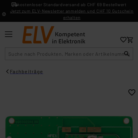
kostenloser Standardversand ab CHF 69 Bestellwert
Jetzt zum ELV-Newsletter anmelden und CHF 10 Gutschein
erhalten
Suche
Fachbeiträge