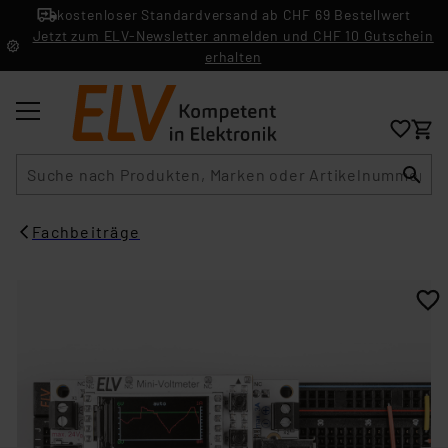
kostenloser Standardversand ab CHF 69 Bestellwert
Jetzt zum ELV-Newsletter anmelden und CHF 10 Gutschein
erhalten
Suche
Fachbeiträge