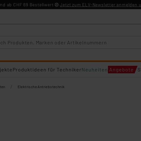
nd ab CHF 69 Bestellwert
Jetzt zum ELV-Newsletter anmelden u
jekte
Produktideen für Techniker
Neuheiten
Angebote
S
/
ten
Elektrische Antriebstechnik