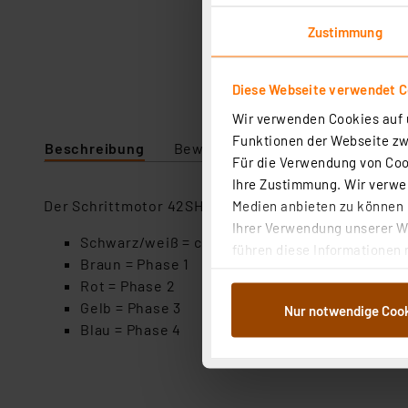
Zustimmung
Diese Webseite verwendet C
Wir verwenden Cookies auf u
Funktionen der Webseite zwi
Beschreibung
Bewertung
Technische Daten
Für die Verwendung von Cook
Ihre Zustimmung. Wir verwen
Der Schrittmotor 42SH-32KCA kann sowohl unipolar
Medien anbieten zu können u
Ihrer Verwendung unserer We
Schwarz/weiß = common
führen diese Informationen 
Braun = Phase 1
im Rahmen Ihrer Nutzung der
Rot = Phase 2
dem Speichern und Abrufen 
Gelb = Phase 3
Nur notwendige Coo
Weiterverarbeitung für die 
Blau = Phase 4
Abs.1a DSG-VO) zu. Eine deta
Button „Ablehnen oder Einst
ganz oder teilweise zustimm
anpassen oder widerrufen. 