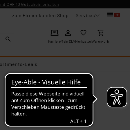
nd CHF 10 Gutschein erhalten
Services
zum Firmenkunden Shop
Karriere
Mein ELV
Merkzettel
Warenkorb
ortiments-Deals