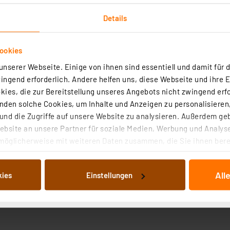
Details
ookies
nserer Webseite. Einige von ihnen sind essentiell und damit für d
ngend erforderlich. Andere helfen uns, diese Webseite und ihre 
ies, die zur Bereitstellung unseres Angebots nicht zwingend erfo
den solche Cookies, um Inhalte und Anzeigen zu personalisieren,
 als auch bipolar angesteuert werden und verfügt über s
nd die Zugriffe auf unsere Website zu analysieren. Außerdem ge
bsite an unsere Partner für soziale Medien, Werbung und Analyse
möglicherweise mit weiteren Daten zusammen, die Sie ihnen berei
 Dienste gesammelt haben. Indem Sie auf „Alle akzeptieren“ kli
von Informationen auf Ihrem gerät (§25 Abs.1 TTDSG) sowie der 
All
kies
Einstellungen
nachfolgend dargestellten bzw. die von Ihnen ausgewählten Verar
illierte Auflistung der einzelnen Cookies nach Zweck und Anbieter
ellungen“ abrufbar. Sie können die Verwendung nicht notwendiger
en. Ihre erteilte Zustimmung können Sie jederzeit unter dem Link
Die Rechtmäßigkeit der Speicherung, Abrufung und Weiterverarbei