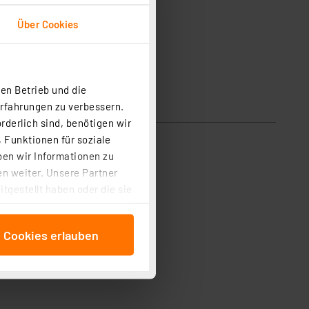
Über Cookies
en Betrieb und die
Erfahrungen zu verbessern.
rderlich sind, benötigen wir
 Funktionen für soziale
echs Anschlussdrähte:
ben wir Informationen zu
n weiter. Unsere Partner
tgestellt haben oder die sie
cken, stimmen Sie sowohl
anschließenden
e Cookies erlauben
beitungszwecke (Art. 6
 ist durch Klick auf den
 Cookies ablehnen oder ihr
 „Cookie Einstellungen“
tung dieser Daten zur